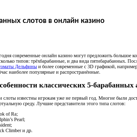
анных слотов в онлайн казино
годня современные онлайн казино могут предложить большое кол
сколько типов: трёхбарабанные, и два вида пятибарабанных. По
томаты Дельфины
и более современные с 3D графикой, например,
йчас наиболее популярные и распространённые.
собенности классических 5-барабанных 
и слоты известны игрокам уже не первый год. Многие были дост
ртуальную среду. Лучшие представители этого типа слотов:
ok of Ra;
phin’s Pearl;
ident;
ck Climber и др.