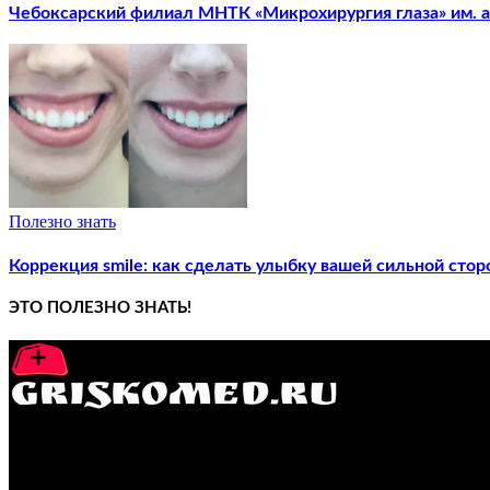
Чебоксарский филиал МНТК «Микрохирургия глаза» им. ак
Полезно знать
Коррекция smile: как сделать улыбку вашей сильной стор
ЭТО ПОЛЕЗНО ЗНАТЬ!
GRISKOMED.RU - интернет-энциклопедия самостоятельного л
ПОПУЛЯРНЫЕ ПОСТЫ