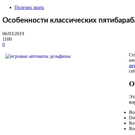
Полезно знать
Особенности классических пятибараб
06/03/2019
1100
0
Се
не
ав
се
О
Эт
ви
Bo
Dol
Res
Ro