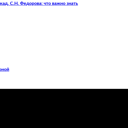
ад. С.Н. Федорова: что важно знать
оной
ечения заболеваний