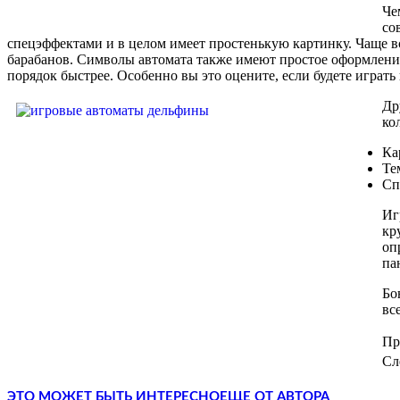
Че
со
спецэффектами и в целом имеет простенькую картинку. Чаще вс
барабанов. Символы автомата также имеют простое оформление
порядок быстрее. Особенно вы это оцените, если будете играть
Др
ко
Ка
Те
Сп
Иг
кр
оп
па
Бо
вс
Пр
Сл
ЭТО МОЖЕТ БЫТЬ ИНТЕРЕСНО
ЕЩЕ ОТ АВТОРА