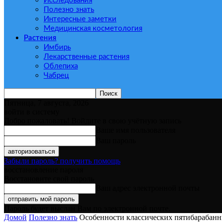
Исследования
Полезно знать
Интересные заметки
Медицинская косметология
Растения
Имбирь
Лекарственные растения
Облепиха
Чабрец
Пятница, 7 августа, 2026
войти в систему
Добро пожаловать! Войдите в свою учётную запись
Ваше имя пользователя
Ваш пароль
Забыли пароль? получить помощь
восстановление пароля
Восстановите свой пароль
Ваш адрес электронной почты
Пароль будет выслан Вам по электронной почте.
Домой
Полезно знать
Особенности классических пятибарабанн