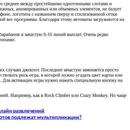
что среднее между простейшими однотонными слотами и
вижных, анимированных или объемных элементов, не балует
фоне, логотипа с названием сверху и стилизованной сетки
шой вес программы. Благодаря этому автоматы загружаются на
 барабанов и зачастую 9-10 линий выплат. Очень редко
типами:
х случаях джекпот. Последнее зачастую заменяется просто
ствовать риск-игра, в которой нужно угадать цвет карты или
й. Для активации игры нужно нажать специальную кнопку на
вней. Например, как в Rock Climber или Crazy Monkey. Но чаще
.
нлайн развлечений
отов подлежат мультипликации?