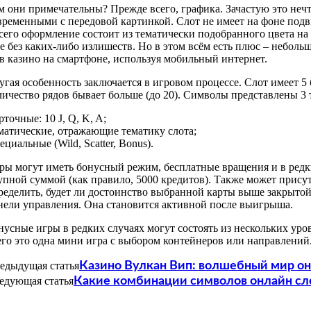
м они примечательны? Прежде всего, графика. Зачастую это не
временными с передовой картинкой. Слот не имеет на фоне под
его оформление состоит из тематически подобранного цвета на 
 без каких-либо излишеств. Но в этом всём есть плюс – неболь
 в казино на смартфоне, используя мобильный интернет.
угая особенность заключается в игровом процессе. Слот имеет 5
личество рядов бывает больше (до 20). Символы представлены 3 
рточные: 10 J, Q, K, A;
матические, отражающие тематику слота;
ециальные (Wild, Scatter, Bonus).
ры могут иметь бонусный режим, бесплатные вращения и в редки
упной суммой (как правило, 5000 кредитов). Также может присут
ределить, будет ли достоинство выбранной карты выше закрыто
нели управления. Она становится активной после выигрыша.
нусные игры в редких случаях могут состоять из нескольких уро
его это одна мини игра с выбором контейнеров или направлений
едыдущая статья
Казино Вулкан Вип: волшебный мир о
едующая статья
Какие комбинации символов онлайн сл