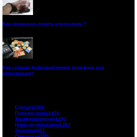
Как правильно лечить алкоголизм ?
02/12/2020
Как создать фейковый номер телефона для
регистрации?
23/04/2021
ПОПУЛЯРНЫЕ КАТЕГОРИИ
Статьи
13306
Полезно знать
1676
Здравоохранение
1290
Новости медицины
1283
Здоровье
831
Онкология
370