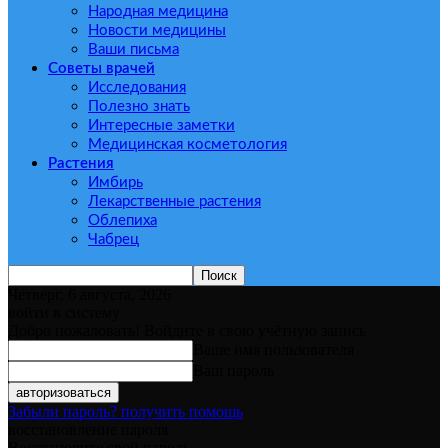
Народная медицина
Новости медицины
Ваши письма
Советы врачей
Исследования
Полезно знать
Интересные заметки
Медицинская косметология
Растения
Имбирь
Лекарственные растения
Облепиха
Чабрец
Четверг, 6 августа, 2026
войти в систему
Добро пожаловать! Войдите в свою учётную запись
Ваше имя пользователя
Ваш пароль
Забыли пароль? получить помощь
восстановление пароля
Восстановите свой пароль