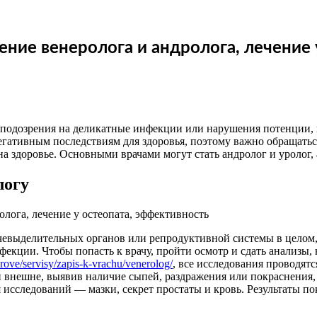
ние венеролога и андролога, лечение 
подозрения на деликатные инфекции или нарушения потенции, н
негативным последствиям для здоровья, поэтому важно обращать
здоровье. Основными врачами могут стать андролог и уролог, а
логу
евыделительных органов или репродуктивной системы в целом,
екции. Чтобы попасть к врачу, пройти осмотр и сдать анализы, 
rove/servisy/zapis-k-vrachu/venerolog/
, все исследования проводят
и внешне, выявив наличие сыпей, раздражения или покраснения
я исследований — мазки, секрет простаты и кровь. Результаты п