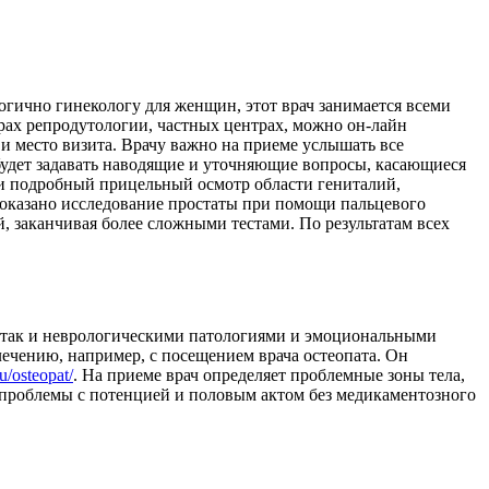
гично гинекологу для женщин, этот врач занимается всеми
рах репродутологии, частных центрах, можно он-лайн
 и место визита. Врачу важно на приеме услышать все
будет задавать наводящие и уточняющие вопросы, касающиеся
и подробный прицельный осмотр области гениталий,
оказано исследование простаты при помощи пальцевого
, заканчивая более сложными тестами. По результатам всех
, так и неврологическими патологиями и эмоциональными
ечению, например, с посещением врача остеопата. Он
u/osteopat/
. На приеме врач определяет проблемные зоны тела,
 проблемы с потенцией и половым актом без медикаментозного