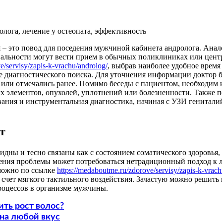
 это повод для поседения мужчиной кабинета андролога. Анало
иальности могут вести прием в обычных поликлиниках или цент
e/servisy/zapis-k-vrachu/androlog/
, выбрав наиболее удобное время
е диагностического поиска. Для уточнения информации доктор 
или отмечались ранее. Помимо беседы с пациентом, необходим 
элементов, опухолей, уплотнений или болезненности. Также п
вания и инструментальная диагностика, начиная с УЗИ гениталий
т
дны и тесно связаны как с состоянием соматического здоровья
ения проблемы может потребоваться нетрадиционный подход к л
 можно по ссылке
https://medaboutme.ru/zdorove/servisy/zapis-k-vrach
 счет мягкого тактильного воздействия. Зачастую можно решить
роцессов в организме мужчины.
ть рост волос?
 на любой вкус