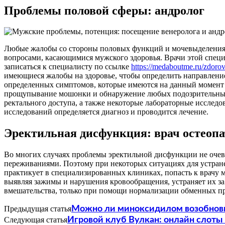
Проблемы половой сферы: андролог
Любые жалобы со стороны половых функций и мочевыделения –
вопросами, касающимися мужского здоровья. Врачи этой спец
записаться к специалисту по ссылке
https://medaboutme.ru/zdorov
имеющиеся жалобы на здоровье, чтобы определить направлени
определенных симптомов, которые имеются на данный момент 
прощупывание мошонки и обнаружение любых подозрительных 
ректального доступа, а также некоторые лабораторные исследо
исследований определяется диагноз и проводится лечение.
Эректильная дисфункция: врач остеопа
Во многих случаях проблемы эректильной дисфункции не очеви
переживаниями. Поэтому при некоторых ситуациях для устран
практикует в специализированных клиниках, попасть к врачу
выявляя зажимы и нарушения кровообращения, устраняет их за
вмешательства, только при помощи нормализации обменных п
Предыдущая статья
Можно ли миноксидилом возобнови
Следующая статья
Игровой клуб Вулкан: онлайн слоты