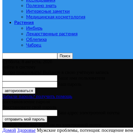
Исследования
Полезно знать
Интересные заметки
Медицинская косметология
Растения
Имбирь
Лекарственные растения
Облепиха
Чабрец
Суббота, 8 августа, 2026
войти в систему
Добро пожаловать! Войдите в свою учётную запись
Ваше имя пользователя
Ваш пароль
Забыли пароль? получить помощь
восстановление пароля
Восстановите свой пароль
Ваш адрес электронной почты
Пароль будет выслан Вам по электронной почте.
Домой
Здоровье
Мужские проблемы, потенция: посещение венер