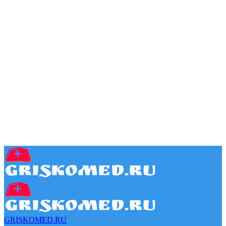
GRISKOMED.RU