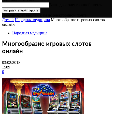
Ваш адрес электронной почты
Пароль будет выслан Вам по электронной почте.
Домой
Народная медицина
Многообразие игровых слотов
онлайн
Народная медицина
Многообразие игровых слотов
онлайн
03/02/2018
1589
0