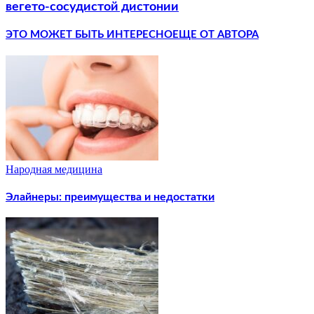
вегето-сосудистой дистонии
ЭТО МОЖЕТ БЫТЬ ИНТЕРЕСНО
ЕЩЕ ОТ АВТОРА
Народная медицина
Элайнеры: преимущества и недостатки