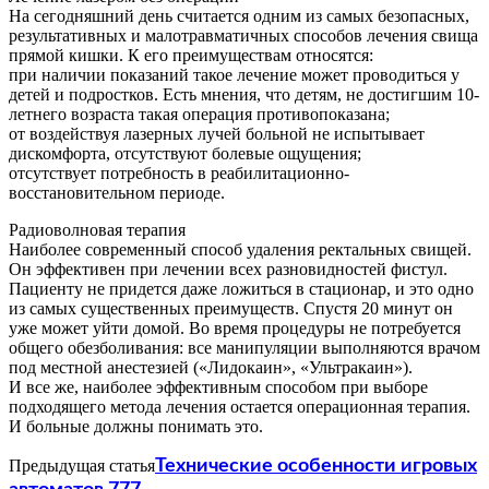
На сегодняшний день считается одним из самых безопасных,
результативных и малотравматичных способов лечения свища
прямой кишки. К его преимуществам относятся:
при наличии показаний такое лечение может проводиться у
детей и подростков. Есть мнения, что детям, не достигшим 10-
летнего возраста такая операция противопоказана;
от воздействуя лазерных лучей больной не испытывает
дискомфорта, отсутствуют болевые ощущения;
отсутствует потребность в реабилитационно-
восстановительном периоде.
Радиоволновая терапия
Наиболее современный способ удаления ректальных свищей.
Он эффективен при лечении всех разновидностей фистул.
Пациенту не придется даже ложиться в стационар, и это одно
из самых существенных преимуществ. Спустя 20 минут он
уже может уйти домой. Во время процедуры не потребуется
общего обезболивания: все манипуляции выполняются врачом
под местной анестезией («Лидокаин», «Ультракаин»).
И все же, наиболее эффективным способом при выборе
подходящего метода лечения остается операционная терапия.
И больные должны понимать это.
Предыдущая статья
Технические особенности игровых