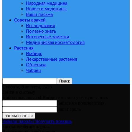
Народная медицина
Новости медицины
Ваши письма
Советы врачей
Исследования
Полезно знать
Интересные заметки
Медицинская косметология
Растения
Имбирь
Лекарственные растения
Облепиха
Чабрец
Суббота, 8 августа, 2026
войти в систему
Добро пожаловать! Войдите в свою учётную запись
Ваше имя пользователя
Ваш пароль
Забыли пароль? получить помощь
восстановление пароля
Восстановите свой пароль