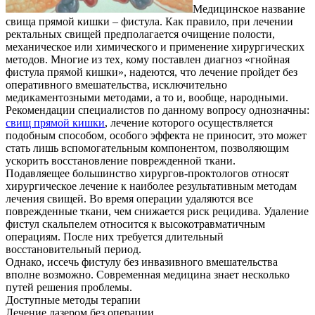
Медицинское название
свища прямой кишки – фистула. Как правило, при лечении
ректальных свищей предполагается очищение полости,
механическое или химического и применение хирургических
методов.
Многие из тех, кому поставлен диагноз «гнойная
фистула прямой кишки», надеются, что лечение пройдет без
оперативного вмешательства, исключительно
медикаментозными методами, а то и, вообще, народными.
Рекомендации специалистов по данному вопросу однозначны:
свищ прямой кишки
, лечение которого осуществляется
подобным способом, особого эффекта не приносит, это может
стать лишь вспомогательным компонентом, позволяющим
ускорить восстановление поврежденной ткани.
Подавляещее большинство хирургов-проктологов относят
хирургическое лечение к наиболее результативным методам
лечения свищей. Во время операции удаляются все
поврежденные ткани, чем снижается риск рецидива. Удаление
фистул скальпелем относится к высокотравматичным
операциям. После них требуется длительный
восстановительный период.
Однако, иссечь фистулу без инвазивного вмешательства
вполне возможно. Современная медицина знает несколько
путей решения проблемы.
Доступные методы терапии
Лечение лазером без операции