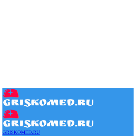
GRISKOMED.RU