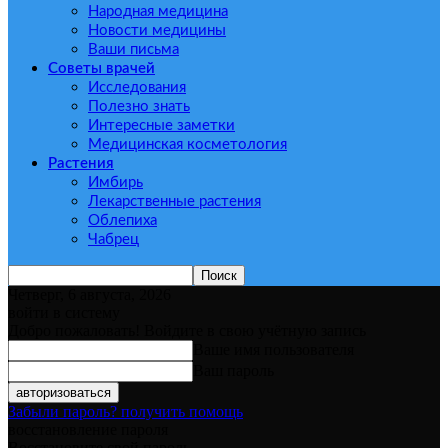
Народная медицина
Новости медицины
Ваши письма
Советы врачей
Исследования
Полезно знать
Интересные заметки
Медицинская косметология
Растения
Имбирь
Лекарственные растения
Облепиха
Чабрец
Четверг, 6 августа, 2026
войти в систему
Добро пожаловать! Войдите в свою учётную запись
Ваше имя пользователя
Ваш пароль
Забыли пароль? получить помощь
восстановление пароля
Восстановите свой пароль