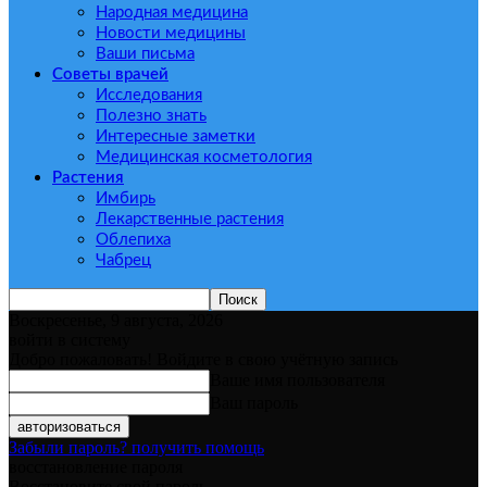
Народная медицина
Новости медицины
Ваши письма
Советы врачей
Исследования
Полезно знать
Интересные заметки
Медицинская косметология
Растения
Имбирь
Лекарственные растения
Облепиха
Чабрец
Воскресенье, 9 августа, 2026
войти в систему
Добро пожаловать! Войдите в свою учётную запись
Ваше имя пользователя
Ваш пароль
Забыли пароль? получить помощь
восстановление пароля
Восстановите свой пароль