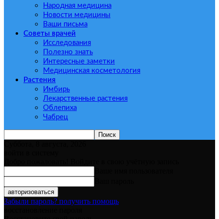
Народная медицина
Новости медицины
Ваши письма
Советы врачей
Исследования
Полезно знать
Интересные заметки
Медицинская косметология
Растения
Имбирь
Лекарственные растения
Облепиха
Чабрец
Суббота, 8 августа, 2026
войти в систему
Добро пожаловать! Войдите в свою учётную запись
Ваше имя пользователя
Ваш пароль
Забыли пароль? получить помощь
восстановление пароля
Восстановите свой пароль