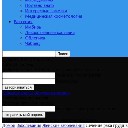
Исследования
Полезно знать
Интересные заметки
Медицинская косметология
Растения
Имбирь
Лекарственные растения
Облепиха
Чабрец
Суббота, 8 августа, 2026
войти в систему
Добро пожаловать! Войдите в свою учётную запись
Ваше имя пользователя
Ваш пароль
Забыли пароль? получить помощь
восстановление пароля
Восстановите свой пароль
Ваш адрес электронной почты
Пароль будет выслан Вам по электронной почте.
Домой
Заболевания
Женские заболевания
Лечение рака груди 