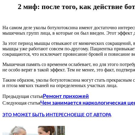
2 миф: после того, как действие 
На самом деле уколы ботулотоксина имеют достаточно интерес
мышечных групп лица, в которые он был введен. Этот эффект 
За этот период мышцы отвыкают от мимических сокращений, в к
мышцы уже работают совсем по-другому. Пациентка привыкает
сокращаются, что исключает провисание бровей и повисание в
Мышечная память со временем ослабевает, но для этого потреб
не особо верят в такой эффект. Тем не менее, это факт, подт
Таким образом, уколы ботулотоксина могут стать прекрасным 
и птоза мягких тканей на определенных участках лица.
Предыдущая статья
Ремонт прихожей
Следующая статья
Чем занимается наркологическая це
ЭТО МОЖЕТ БЫТЬ ИНТЕРЕСНО
ЕЩЕ ОТ АВТОРА