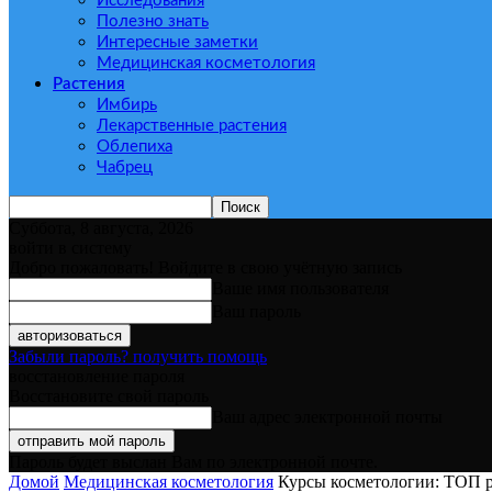
Исследования
Полезно знать
Интересные заметки
Медицинская косметология
Растения
Имбирь
Лекарственные растения
Облепиха
Чабрец
Суббота, 8 августа, 2026
войти в систему
Добро пожаловать! Войдите в свою учётную запись
Ваше имя пользователя
Ваш пароль
Забыли пароль? получить помощь
восстановление пароля
Восстановите свой пароль
Ваш адрес электронной почты
Пароль будет выслан Вам по электронной почте.
Домой
Медицинская косметология
Курсы косметологии: ТОП р