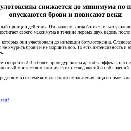
ботулотоксина снижается до минимума по 
опускаются брови и повисают веки
ный принцип действия. Изначально, когда ботокс только уколо
достигает своего максимума в течение первых двух недель посл
оторых они участвовали до инъекции ботулотоксина. Следовател
 не хмурить брови и не морщить лоб. То есть интенсивность 
ек.
уется пройти 2-3 и более процедур ботокса, чтобы эффект стал 
вержденный множеством клинических исследований и наблюдений.
средством в системе комплексного омоложения лица и помочь на
нтр?