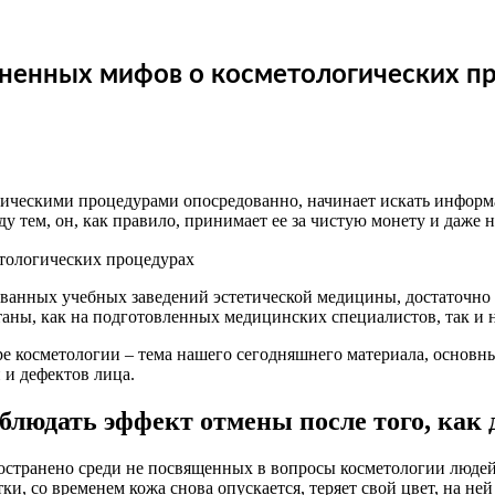
аненных мифов о косметологических п
ческими процедурами опосредованно, начинает искать информац
 тем, он, как правило, принимает ее за чистую монету и даже н
рованных учебных заведений эстетической медицины, достаточн
аны, как на подготовленных медицинских специалистов, так и н
ре косметологии – тема нашего сегодняшнего материала, основ
и дефектов лица.
аблюдать эффект отмены после того, как 
ространено среди не посвященных в вопросы косметологии люде
ки, со временем кожа снова опускается, теряет свой цвет, на н