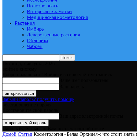
Исследования
Полезно знать
Интересные заметки
Медицинская косметология
Растения
Имбирь
Лекарственные растения
Облепиха
Чабрец
Пятница, 7 августа, 2026
войти в систему
Добро пожаловать! Войдите в свою учётную запись
Ваше имя пользователя
Ваш пароль
Забыли пароль? получить помощь
восстановление пароля
Восстановите свой пароль
Ваш адрес электронной почты
Пароль будет выслан Вам по электронной почте.
Домой
Статьи
Косметология «Белая Орхидея»: что стоит знать 