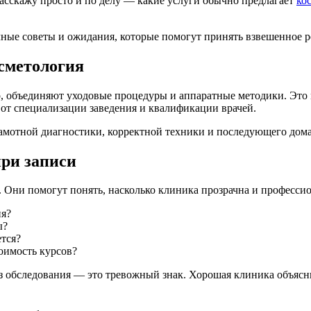
Я расскажу просто и по делу — какие услуги обычно предлагает
ко
чные советы и ожидания, которые помогут принять взвешенное 
сметология
, объединяют уходовые процедуры и аппаратные методики. Это 
 от специализации заведения и квалификации врачей.
амотной диагностики, корректной техники и последующего домаш
при записи
 Они помогут понять, насколько клиника прозрачна и профессио
ия?
ы?
тся?
оимость курсов?
з обследования — это тревожный знак. Хорошая клиника объясн