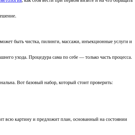
сметология
, как себя вести при первом визите и на что обращать
решение.
может быть чистка, пилинги, массажи, инъекционные услуги и
него ухода. Процедура сама по себе — только часть процесса.
нальна. Вот базовый набор, который стоит проверить:
ит всю картину и предложит план, основанный на состоянии