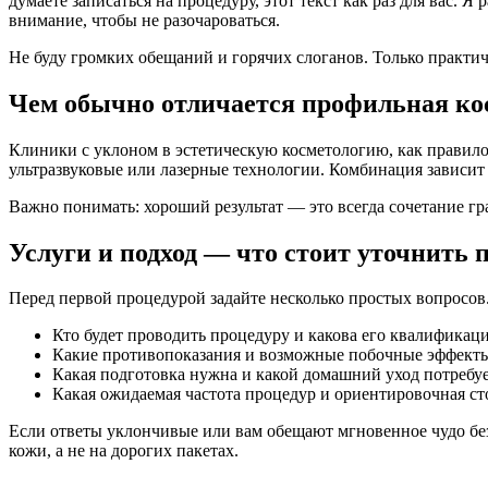
думаете записаться на процедуру, этот текст как раз для вас. 
внимание, чтобы не разочароваться.
Не буду громких обещаний и горячих слоганов. Только практи
Чем обычно отличается профильная ко
Клиники с уклоном в эстетическую косметологию, как правило
ультразвуковые или лазерные технологии. Комбинация зависит
Важно понимать: хороший результат — это всегда сочетание гр
Услуги и подход — что стоит уточнить 
Перед первой процедурой задайте несколько простых вопросов.
Кто будет проводить процедуру и какова его квалификац
Какие противопоказания и возможные побочные эффект
Какая подготовка нужна и какой домашний уход потребуе
Какая ожидаемая частота процедур и ориентировочная ст
Если ответы уклончивые или вам обещают мгновенное чудо бе
кожи, а не на дорогих пакетах.