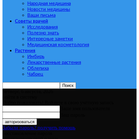
Народная медицина
Новости медицины
Ваши письма
Советы врачей
Исследования
Полезно знать
Интересные заметки
Медицинская косметология
Растения
Имбирь
Лекарственные растения
Облепиха
Чабрец
Четверг, 6 августа, 2026
войти в систему
Добро пожаловать! Войдите в свою учётную запись
Ваше имя пользователя
Ваш пароль
Забыли пароль? получить помощь
восстановление пароля
Восстановите свой пароль