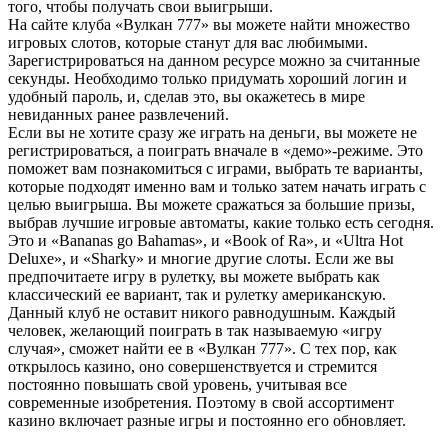
того, чтобы получать свои выигрыши.
На сайте клуба «Вулкан 777» вы можете найти множество
игровых слотов, которые станут для вас любимыми.
Зарегистрироваться на данном ресурсе можно за считанные
секунды. Необходимо только придумать хороший логин и
удобный пароль, и, сделав это, вы окажетесь в мире
невиданных ранее развлечений.
Если вы не хотите сразу же играть на деньги, вы можете не
регистрироваться, а поиграть вначале в «демо»-режиме. Это
поможет вам познакомиться с играми, выбрать те варианты,
которые подходят именно вам и только затем начать играть с
целью выигрыша. Вы можете сражаться за большие призы,
выбрав лучшие игровые автоматы, какие только есть сегодня.
Это и «Bananas go Bahamas», и «Book of Ra», и «Ultra Hot
Deluxe», и «Sharky» и многие другие слоты. Если же вы
предпочитаете игру в рулетку, вы можете выбрать как
классический ее вариант, так и рулетку американскую.
Данный клуб не оставит никого равнодушным. Каждый
человек, желающий поиграть в так называемую «игру
случая», сможет найти ее в «Вулкан 777». С тех пор, как
открылось казино, оно совершенствуется и стремится
постоянно повышать свой уровень, учитывая все
современные изобретения. Поэтому в свой ассортимент
казино включает разные игры и постоянно его обновляет.