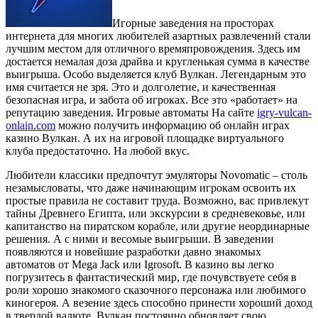
Игорные заведения на просторах
интернета для многих любителей азартных развлечений стали
лучшим местом для отличного времяпровождения. Здесь им
достается немалая доза драйва и кругленькая сумма в качестве
выигрыша. Особо выделяется клуб Вулкан. Легендарным это
имя считается не зря.
Это и долголетие, и качественная
безопасная игра, и забота об игроках. Все это «работает» на
репутацию заведения. Игровые автоматы На сайте
igry-vulcan-
onlain.com
можно получить информацию об онлайн играх
казино Вулкан. А их на игровой площадке виртуального
клуба предостаточно. На любой вкус.
Любители классики предпочтут эмуляторы Novomatic – столь
незамысловаты, что даже начинающим игрокам освоить их
простые правила не составит труда. Возможно, вас привлекут
тайны Древнего Египта, или экскурсии в средневековье, или
капитанство на пиратском корабле, или другие неординарные
решения. А с ними и весомые выигрыши. В заведении
появляются и новейшие разработки давно знакомых
автоматов от Mega Jack или Igrosoft. В казино вы легко
погрузитесь в фантастический мир, где почувствуете себя в
роли хорошо знакомого сказочного персонажа или любимого
киногероя. А везение здесь способно принести хороший доход
в твердой валюте. Вулкан постоянно обновляет свою