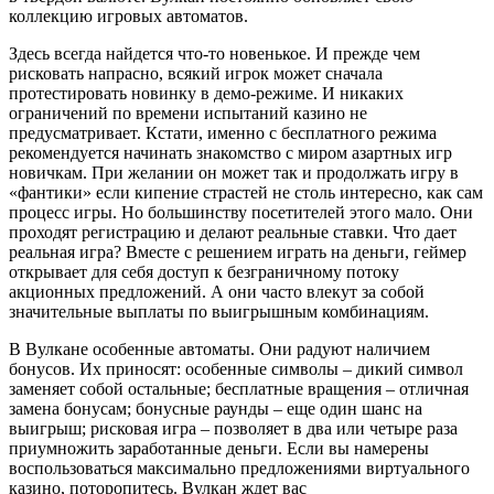
коллекцию игровых автоматов.
Здесь всегда найдется что-то новенькое. И прежде чем
рисковать напрасно, всякий игрок может сначала
протестировать новинку в демо-режиме. И никаких
ограничений по времени испытаний казино не
предусматривает. Кстати, именно с бесплатного режима
рекомендуется начинать знакомство с миром азартных игр
новичкам. При желании он может так и продолжать игру в
«фантики» если кипение страстей не столь интересно, как сам
процесс игры. Но большинству посетителей этого мало. Они
проходят регистрацию и делают реальные ставки. Что дает
реальная игра? Вместе с решением играть на деньги, геймер
открывает для себя доступ к безграничному потоку
акционных предложений. А они часто влекут за собой
значительные выплаты по выигрышным комбинациям.
В Вулкане особенные автоматы. Они радуют наличием
бонусов. Их приносят: особенные символы – дикий символ
заменяет собой остальные; бесплатные вращения – отличная
замена бонусам; бонусные раунды – еще один шанс на
выигрыш; рисковая игра – позволяет в два или четыре раза
приумножить заработанные деньги. Если вы намерены
воспользоваться максимально предложениями виртуального
казино, поторопитесь. Вулкан ждет вас