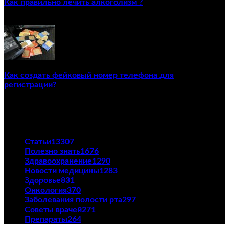
Как правильно лечить алкоголизм ?
02/12/2020
Как создать фейковый номер телефона для
регистрации?
23/04/2021
ПОПУЛЯРНЫЕ КАТЕГОРИИ
Статьи
13307
Полезно знать
1676
Здравоохранение
1290
Новости медицины
1283
Здоровье
831
Онкология
370
Заболевания полости рта
297
Советы врачей
271
Препараты
264