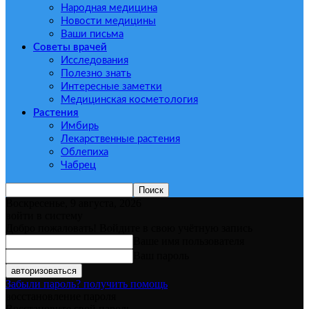
Народная медицина
Новости медицины
Ваши письма
Советы врачей
Исследования
Полезно знать
Интересные заметки
Медицинская косметология
Растения
Имбирь
Лекарственные растения
Облепиха
Чабрец
Воскресенье, 9 августа, 2026
войти в систему
Добро пожаловать! Войдите в свою учётную запись
Ваше имя пользователя
Ваш пароль
Забыли пароль? получить помощь
восстановление пароля
Восстановите свой пароль