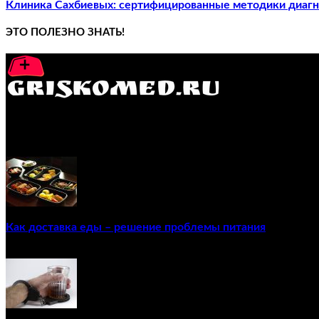
Клиника Сахбиевых: сертифицированные методики диагн
ЭТО ПОЛЕЗНО ЗНАТЬ!
GRISKOMED.RU - интернет-энциклопедия самостоятельного л
ПОПУЛЯРНЫЕ ПОСТЫ
Как доставка еды – решение проблемы питания
22/12/2020