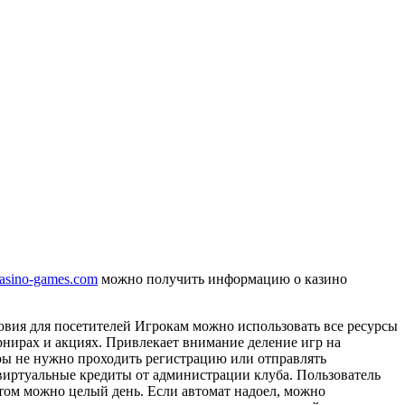
casino-games.com
можно получить информацию о казино
овия для посетителей Игрокам можно использовать все ресурсы
рнирах и акциях. Привлекает внимание деление игр на
ры не нужно проходить регистрацию или отправлять
виртуальные кредиты от администрации клуба. Пользователь
лотом можно целый день. Если автомат надоел, можно