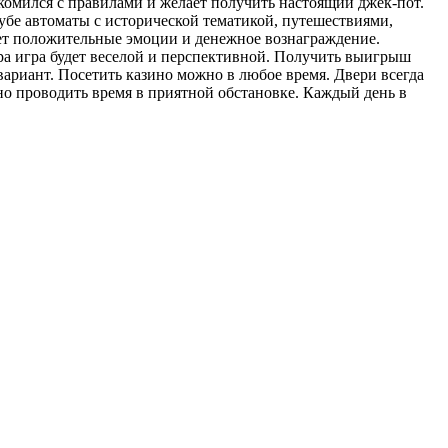
акомился с правилами и желает получить настоящий джек-пот.
бе автоматы с исторической тематикой, путешествиями,
ет положительные эмоции и денежное вознаграждение.
ра игра будет веселой и перспективной. Получить выигрыш
ариант. Посетить казино можно в любое время. Двери всегда
но проводить время в приятной обстановке. Каждый день в