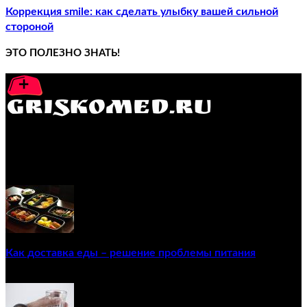
Коррекция smile: как сделать улыбку вашей сильной
стороной
ЭТО ПОЛЕЗНО ЗНАТЬ!
GRISKOMED.RU - интернет-энциклопедия самостоятельного
лечения заболеваний
ПОПУЛЯРНЫЕ ПОСТЫ
Как доставка еды – решение проблемы питания
22/12/2020