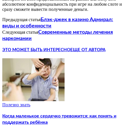
абсолютное конфиденциальность при игре на любом слоте и
сразу сможете вывести полученные деньги.
Предыдущая статья
Блэк-джек в казино Адмирал:
виды и особенности
Следующая статья
Современные методы лечения
наркомании
ЭТО МОЖЕТ БЫТЬ ИНТЕРЕСНО
ЕЩЕ ОТ АВТОРА
Полезно знать
Когда маленькое сердечко тревожится: как понять и
поддержать ребёнка