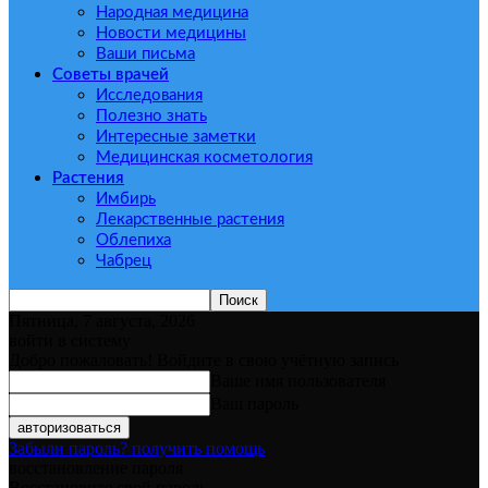
Народная медицина
Новости медицины
Ваши письма
Советы врачей
Исследования
Полезно знать
Интересные заметки
Медицинская косметология
Растения
Имбирь
Лекарственные растения
Облепиха
Чабрец
Пятница, 7 августа, 2026
войти в систему
Добро пожаловать! Войдите в свою учётную запись
Ваше имя пользователя
Ваш пароль
Забыли пароль? получить помощь
восстановление пароля
Восстановите свой пароль