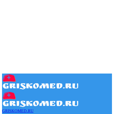
GRISKOMED.RU