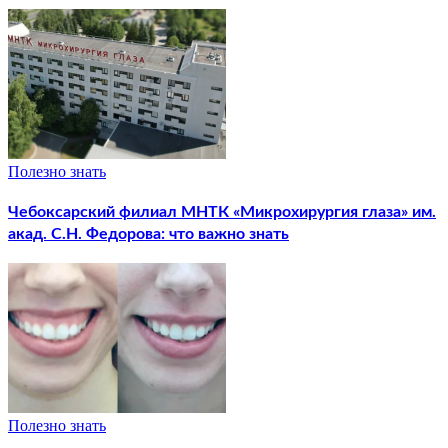
Полезно знать
Чебоксарский филиал МНТК «Микрохирургия глаза» им.
акад. С.Н. Федорова: что важно знать
Полезно знать