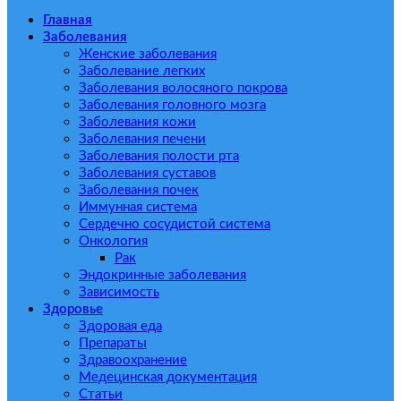
Главная
Заболевания
Женские заболевания
Заболевание легких
Заболевания волосяного покрова
Заболевания головного мозга
Заболевания кожи
Заболевания печени
Заболевания полости рта
Заболевания суставов
Заболевания почек
Иммунная система
Сердечно сосудистой система
Онкология
Рак
Эндокринные заболевания
Зависимость
Здоровье
Здоровая еда
Препараты
Здравоохранение
Медецинская документация
Статьи