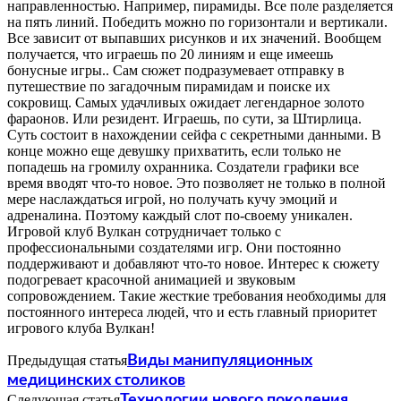
направленностью. Например, пирамиды. Все поле разделяется
на пять линий. Победить можно по горизонтали и вертикали.
Все зависит от выпавших рисунков и их значений. Вообщем
получается, что играешь по 20 линиям и еще имеешь
бонусные игры.. Сам сюжет подразумевает отправку в
путешествие по загадочным пирамидам и поиске их
сокровищ. Самых удачливых ожидает легендарное золото
фараонов. Или резидент. Играешь, по сути, за Штирлица.
Суть состоит в нахождении сейфа с секретными данными. В
конце можно еще девушку прихватить, если только не
попадешь на громилу охранника. Создатели графики все
время вводят что-то новое. Это позволяет не только в полной
мере наслаждаться игрой, но получать кучу эмоций и
адреналина. Поэтому каждый слот по-своему уникален.
Игровой клуб Вулкан сотрудничает только с
профессиональными создателями игр. Они постоянно
поддерживают и добавляют что-то новое. Интерес к сюжету
подогревает красочной анимацией и звуковым
сопровождением. Такие жесткие требования необходимы для
постоянного интереса людей, что и есть главный приоритет
игрового клуба Вулкан!
Предыдущая статья
Виды манипуляционных
медицинских столиков
Следующая статья
Технологии нового поколения