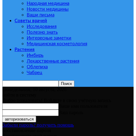
Народная медицина
Новости медицины
Ваши письма
Советы врачей
Исследования
Полезно знать
Интересные заметки
Медицинская косметология
Растения
Имбирь
Лекарственные растения
Облепиха
Чабрец
Понедельник, 10 августа, 2026
войти в систему
Добро пожаловать! Войдите в свою учётную запись
Ваше имя пользователя
Ваш пароль
Забыли пароль? получить помощь
восстановление пароля
Восстановите свой пароль