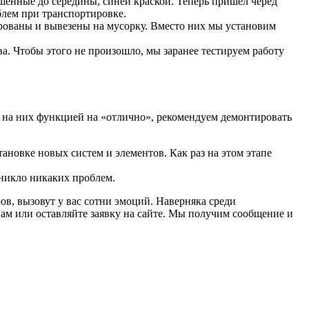
шенные до середины, синей краской. Теперь пришел черед
блем при транспортировке.
ированы и вывезены на мусорку. Вместо них мы установим
а. Чтобы этого не произошло, мы заранее тестируем работу
й на них функцией на «отлично», рекомендуем демонтировать
тановке новых систем и элементов. Как раз на этом этапе
зникло никаких проблем.
в, вызовут у вас сотни эмоций. Наверняка среди
ам или оставляйте заявку на сайте. Мы получим сообщение и