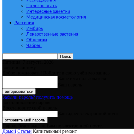
Исследования
Полезно знать
Интересные заметки
Медицинская косметология
Растения
Имбирь
Лекарственные растения
Облепиха
Чабрец
Пятница, 7 августа, 2026
войти в систему
Добро пожаловать! Войдите в свою учётную запись
Ваше имя пользователя
Ваш пароль
Забыли пароль? получить помощь
восстановление пароля
Восстановите свой пароль
Ваш адрес электронной почты
Пароль будет выслан Вам по электронной почте.
Домой
Статьи
Капитальный ремонт