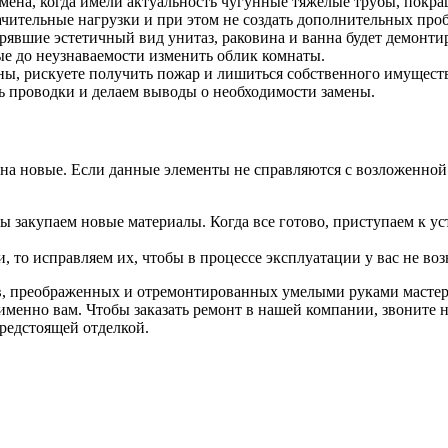
ена, когда имели актуальность чугунные тяжелые трубы, покра
чительные нагрузки и при этом не создать дополнительных про
рявшие эстетичный вид унитаз, раковина и ванна будет демонт
е до неузнаваемости изменить облик комнаты.
ны, рискуете получить пожар и лишиться собственного имуществ
ь проводки и делаем выводы о необходимости замены.
й на новые. Если данные элементы не справляются с возложенно
ы закупаем новые материалы. Когда все готово, приступаем к ус
, то исправляем их, чтобы в процессе эксплуатации у вас не во
в, преображенных и отремонтированных умелыми руками мастеро
именно вам. Чтобы заказать ремонт в нашей компании, звоните н
предстоящей отделкой.