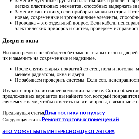
Заменим чугунные трубы на пластиковые. Прошли те врем
легких пластиковых элементов, способных выдержать зна
Заменим сантехнику, если приборы вышли из строя. Поте
новые, современные и эргономичные элементы, способны
Проводка – это отдельный вопрос. Если кабели неисправ
электрических приборов и систем, проверяем исправност
Двери и окна
Ни один ремонт не обойдется без замены старых окон и двере
их и заменить на современные и надежные.
После снятия старых покрытий со стен, пола и потолка, м
меняем радиаторы, окна и двери.
Не забываем проверить системы. Если есть неисправности
Изучайте портфолио нашей компании на сайте. Сотни объекто
предложенных вариантов вы найдете тот, который понравится 
свяжемся с вами, чтобы ответить на все вопросы, связанные с 
Предыдущая статья
Диагностика по пульсу
Следующая статья
Ремонт торговых помещений
ЭТО МОЖЕТ БЫТЬ ИНТЕРЕСНО
ЕЩЕ ОТ АВТОРА