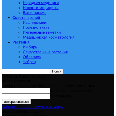
Народная медицина
Новости медицины
Ваши письма
Советы врачей
Исследования
Полезно знать
Интересные заметки
Медицинская косметология
Растения
Имбирь
Лекарственные растения
Облепиха
Чабрец
Суббота, 8 августа, 2026
войти в систему
Добро пожаловать! Войдите в свою учётную запись
Ваше имя пользователя
Ваш пароль
Забыли пароль? получить помощь
восстановление пароля
Восстановите свой пароль