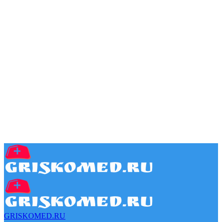
GRISKOMED.RU