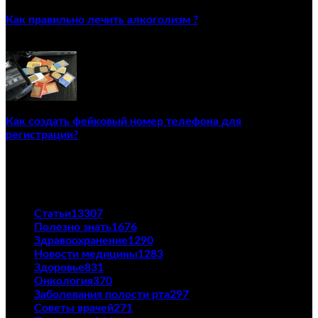
Как правильно лечить алкоголизм ?
02/12/2020
Как создать фейковый номер телефона для
регистрации?
23/04/2021
ПОПУЛЯРНЫЕ КАТЕГОРИИ
Статьи
13307
Полезно знать
1676
Здравоохранение
1290
Новости медицины
1283
Здоровье
831
Онкология
370
Заболевания полости рта
297
Советы врачей
271