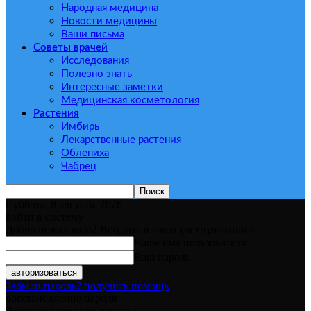
Народная медицина
Новости медицины
Ваши письма
Советы врачей
Исследования
Полезно знать
Интересные заметки
Медицинская косметология
Растения
Имбирь
Лекарственные растения
Облепиха
Чабрец
Суббота, 8 августа, 2026
войти в систему
Добро пожаловать! Войдите в свою учётную запись
Ваше имя пользователя
Ваш пароль
Забыли пароль? получить помощь
восстановление пароля
Восстановите свой пароль