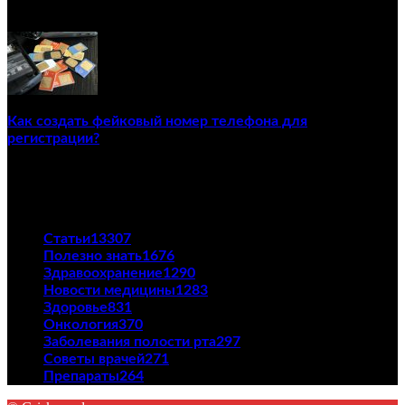
02/12/2020
Как создать фейковый номер телефона для
регистрации?
23/04/2021
ПОПУЛЯРНЫЕ КАТЕГОРИИ
Статьи
13307
Полезно знать
1676
Здравоохранение
1290
Новости медицины
1283
Здоровье
831
Онкология
370
Заболевания полости рта
297
Советы врачей
271
Препараты
264