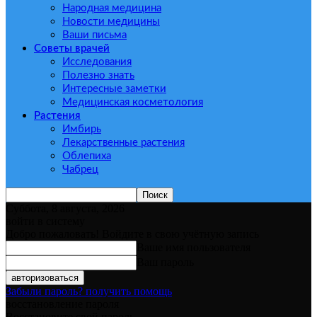
Народная медицина
Новости медицины
Ваши письма
Советы врачей
Исследования
Полезно знать
Интересные заметки
Медицинская косметология
Растения
Имбирь
Лекарственные растения
Облепиха
Чабрец
Суббота, 8 августа, 2026
войти в систему
Добро пожаловать! Войдите в свою учётную запись
Ваше имя пользователя
Ваш пароль
Забыли пароль? получить помощь
восстановление пароля
Восстановите свой пароль