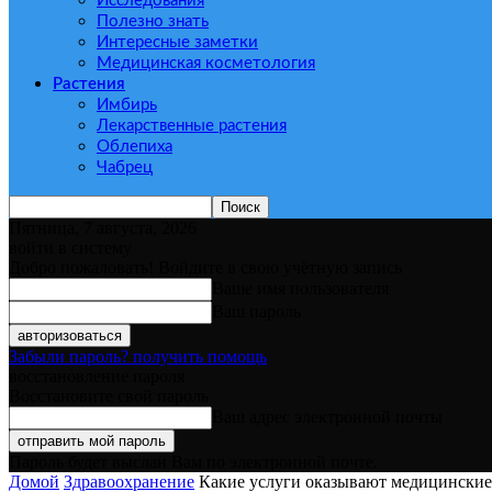
Исследования
Полезно знать
Интересные заметки
Медицинская косметология
Растения
Имбирь
Лекарственные растения
Облепиха
Чабрец
Пятница, 7 августа, 2026
войти в систему
Добро пожаловать! Войдите в свою учётную запись
Ваше имя пользователя
Ваш пароль
Забыли пароль? получить помощь
восстановление пароля
Восстановите свой пароль
Ваш адрес электронной почты
Пароль будет выслан Вам по электронной почте.
Домой
Здравоохранение
Какие услуги оказывают медицинские