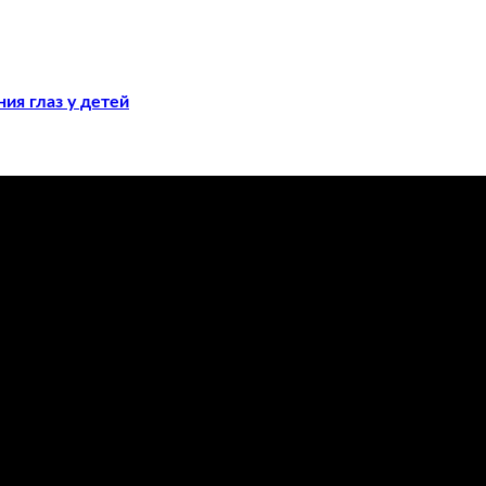
ия глаз у детей
ечения заболеваний