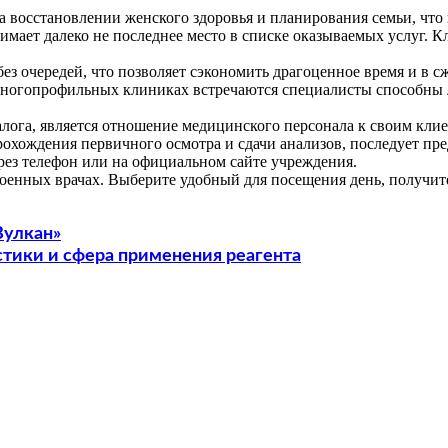
 восстановлении женского здоровья и планирования семьи, что 
имает далеко не последнее место в списке оказываемых услуг. 
ез очередей, что позволяет сэкономить драгоценное время и в с
огопрофильных клиниках встречаются специалисты способны леч
лога, является отношение медицинского персонала к своим клие
хождения первичного осмотра и сдачи анализов, последует пре
рез телефон или на официальном сайте учреждения.
роенных врачах. Выберите удобный для посещения день, получи
Вулкан»
тики и сфера применения реагента