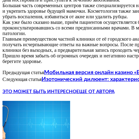
Большая часть современных центров также специализируется на
и укрепить здоровье будущей мамочки. Косметология также зан
убрать воспаления, избавиться от акне или удалить рубцы.
Как уже было сказано выше, приём пациентов осуществляется б
проконсультировавшись со всеми предписанными врачами. В мн
патологии.
Главным преимуществом частной клиники от её городского ана
получать исчерпывающие ответы на важные вопросы. После про
клиники без выходных, а предварительная запись проходить че
Пришло время забыть об огромных очередях и негативно наст
берегите здоровье.
Предыдущая статья
Мобильная версия онлайн казино «
Следующая статья
Изотонический дилюент: характерис
ЭТО МОЖЕТ БЫТЬ ИНТЕРЕСНО
ЕЩЕ ОТ АВТОРА