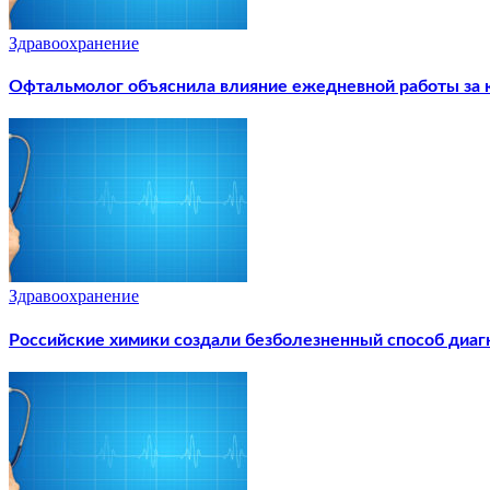
Здравоохранение
Офтальмолог объяснила влияние ежедневной работы за 
Здравоохранение
Российские химики создали безболезненный способ диаг