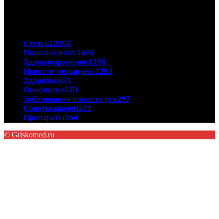
23/04/2021
ПОПУЛЯРНЫЕ КАТЕГОРИИ
Статьи
13307
Полезно знать
1676
Здравоохранение
1290
Новости медицины
1283
Здоровье
831
Онкология
370
Заболевания полости рта
297
Советы врачей
271
Препараты
264
© Griskomed.ru