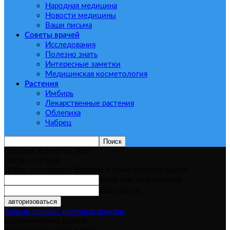
Народная медицина
Новости медицины
Ваши письма
Советы врачей
Исследования
Полезно знать
Интересные заметки
Медицинская косметология
Растения
Имбирь
Лекарственные растения
Облепиха
Чабрец
Суббота, 8 августа, 2026
войти в систему
Добро пожаловать! Войдите в свою учётную запись
Ваше имя пользователя
Ваш пароль
Забыли пароль? получить помощь
восстановление пароля
Восстановите свой пароль