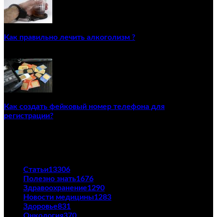
Как правильно лечить алкоголизм ?
02/12/2020
Как создать фейковый номер телефона для
регистрации?
23/04/2021
ПОПУЛЯРНЫЕ КАТЕГОРИИ
Статьи
13306
Полезно знать
1676
Здравоохранение
1290
Новости медицины
1283
Здоровье
831
Онкология
370