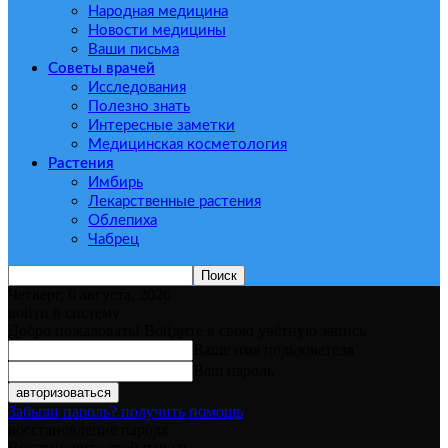
Народная медицина
Новости медицины
Ваши письма
Советы врачей
Исследования
Полезно знать
Интересные заметки
Медицинская косметология
Растения
Имбирь
Лекарственные растения
Облепиха
Чабрец
Четверг, 6 августа, 2026
войти в систему
Добро пожаловать! Войдите в свою учётную запись
Ваше имя пользователя
Ваш пароль
Забыли пароль? получить помощь
восстановление пароля
Восстановите свой пароль