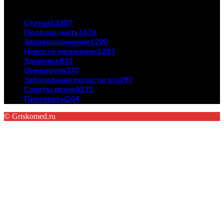
ПОПУЛЯРНЫЕ КАТЕГОРИИ
Статьи
13307
Полезно знать
1676
Здравоохранение
1290
Новости медицины
1283
Здоровье
831
Онкология
370
Заболевания полости рта
297
Советы врачей
271
Препараты
264
© Griskomed.ru