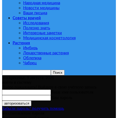
Народная медицина
Новости медицины
Ваши письма
Советы врачей
Исследования
Полезно знать
Интересные заметки
Медицинская косметология
Растения
Имбирь
Лекарственные растения
Облепиха
Чабрец
Воскресенье, 9 августа, 2026
войти в систему
Добро пожаловать! Войдите в свою учётную запись
Ваше имя пользователя
Ваш пароль
Забыли пароль? получить помощь
восстановление пароля
Восстановите свой пароль