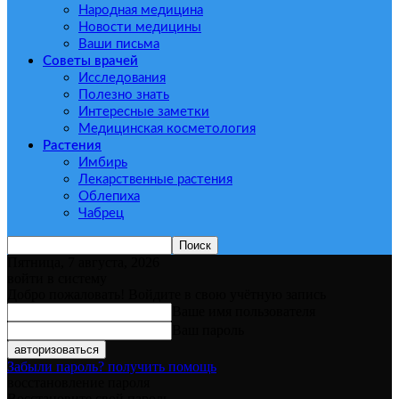
Народная медицина
Новости медицины
Ваши письма
Советы врачей
Исследования
Полезно знать
Интересные заметки
Медицинская косметология
Растения
Имбирь
Лекарственные растения
Облепиха
Чабрец
Пятница, 7 августа, 2026
войти в систему
Добро пожаловать! Войдите в свою учётную запись
Ваше имя пользователя
Ваш пароль
Забыли пароль? получить помощь
восстановление пароля
Восстановите свой пароль