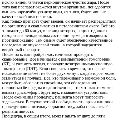
исключением является периодическое чувство жара. После
того как препарат окажется внутри организма, понадобится
выпить определённую дозу воды, от этого, будет зависит
качество всей диагностики.
Как только препарат будет введен, он начинает распределяться
по организму и скапливаться в патологическом очаге. Всё это,
занимает до 60 минут, в период которых, пациент должен
находится в неподвижном состоянии, даже разговаривать
противопоказано. Тем самым будет обеспечено качественное
исследование опухолевой ткани, в которой задержится
введённый препарат.
После того, как пройдёт час, начинают проводить
сканирование. Всё начинается с компьютерной томографии
(КТ), и уже чуть погодя, проводят позитронно-эмиссионную
томографию (ПЭТ). Если говорить о времени, то первое
исследование займёт не более двух минут, когда второе, может
затянуться на полчаса. Все, кто переживает о возможной боли,
могут быть абсолютно спокойны, эти обследования
полностью безвредны и единственное, что хоть как-то может
вызвать дискомфорт, будет звук, издаваемый устройством.
После окончания процедуру, пациента могут попросить
задержаться. В случае острой необходимости, врачи клиники
проведут дополнительную диагностику, дабы повысить её
результативность.
Процедура, в общем итоге, может занять от двух до пяти