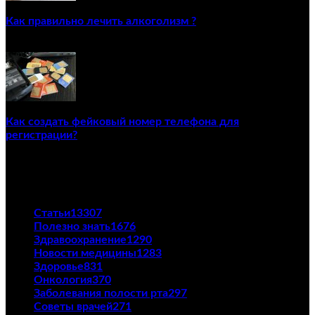
Как правильно лечить алкоголизм ?
02/12/2020
Как создать фейковый номер телефона для
регистрации?
23/04/2021
ПОПУЛЯРНЫЕ КАТЕГОРИИ
Статьи
13307
Полезно знать
1676
Здравоохранение
1290
Новости медицины
1283
Здоровье
831
Онкология
370
Заболевания полости рта
297
Советы врачей
271