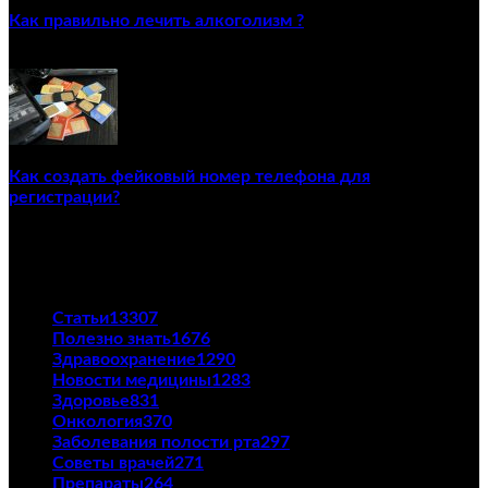
Как правильно лечить алкоголизм ?
02/12/2020
Как создать фейковый номер телефона для
регистрации?
23/04/2021
ПОПУЛЯРНЫЕ КАТЕГОРИИ
Статьи
13307
Полезно знать
1676
Здравоохранение
1290
Новости медицины
1283
Здоровье
831
Онкология
370
Заболевания полости рта
297
Советы врачей
271
Препараты
264