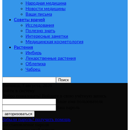
Народная медицина
Новости медицины
Ваши письма
Советы врачей
Исследования
Полезно знать
Интересные заметки
Медицинская косметология
Растения
Имбирь
Лекарственные растения
Облепиха
Чабрец
Пятница, 7 августа, 2026
войти в систему
Добро пожаловать! Войдите в свою учётную запись
Ваше имя пользователя
Ваш пароль
Забыли пароль? получить помощь
восстановление пароля
Восстановите свой пароль