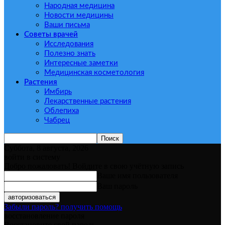
Народная медицина
Новости медицины
Ваши письма
Советы врачей
Исследования
Полезно знать
Интересные заметки
Медицинская косметология
Растения
Имбирь
Лекарственные растения
Облепиха
Чабрец
Суббота, 8 августа, 2026
войти в систему
Добро пожаловать! Войдите в свою учётную запись
Ваше имя пользователя
Ваш пароль
Забыли пароль? получить помощь
восстановление пароля
Восстановите свой пароль