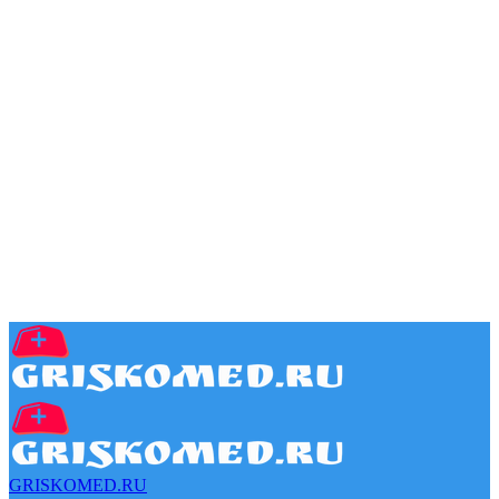
GRISKOMED.RU