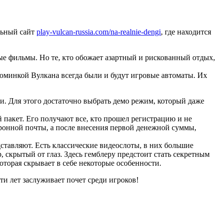
льный сайт
play-vulcan-russia.com/na-realnie-dengi
, где находится
е фильмы. Но те, кто обожает азартный и рискованный отдых,
зюминкой Вулкана всегда были и будут игровые автоматы. Их
и. Для этого достаточно выбрать демо режим, который даже
 пакет. Его получают все, кто прошел регистрацию и не
ронной почты, а после внесения первой денежной суммы,
дставляют. Есть классические видеослоты, в них большие
 скрытый от глаз. Здесь гемблеру предстоит стать секретным
оторая скрывает в себе некоторые особенности.
ти лет заслуживает почет среди игроков!