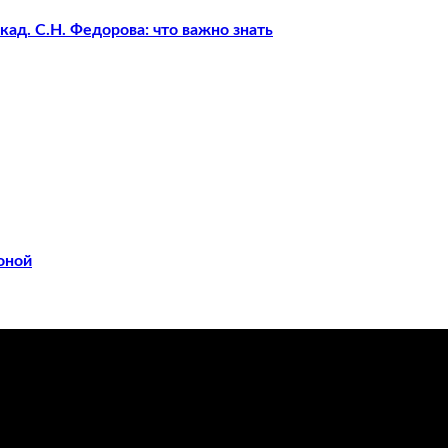
ад. С.Н. Федорова: что важно знать
оной
ечения заболеваний