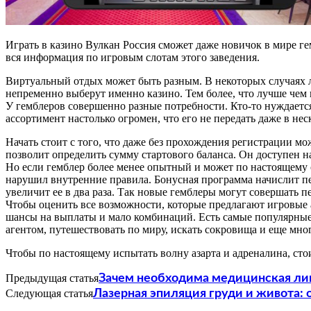
Играть в казино Вулкан Россия сможет даже новичок в мире ге
вся информация по игровым слотам этого заведения.
Виртуальный отдых может быть разным. В некоторых случаях л
непременно выберут именно казино. Тем более, что лучше чем 
У гемблеров совершенно разные потребности. Кто-то нуждается
ассортимент настолько огромен, что его не передать даже в нес
Начать стоит с того, что даже без прохождения регистрации м
позволит определить сумму стартового баланса. Он доступен н
Но если гемблер более менее опытный и может по настоящему о
нарушил внутренние правила. Бонусная программа начислит п
увеличит ее в два раза. Так новые гемблеры могут совершать п
Чтобы оценить все возможности, которые предлагают игровые а
шансы на выплаты и мало комбинаций. Есть самые популярные и
агентом, путешествовать по миру, искать сокровища и еще мног
Чтобы по настоящему испытать волну азарта и адреналина, стои
Предыдущая статья
Зачем необходима медицинская ли
Следующая статья
Лазерная эпиляция груди и живота: