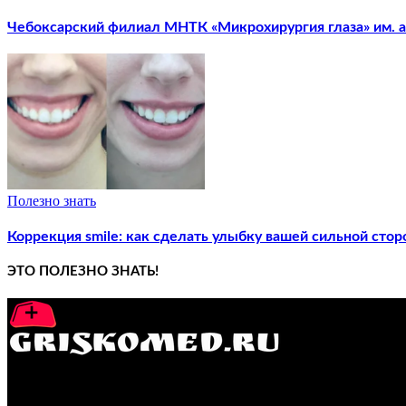
Чебоксарский филиал МНТК «Микрохирургия глаза» им. ак
Полезно знать
Коррекция smile: как сделать улыбку вашей сильной стор
ЭТО ПОЛЕЗНО ЗНАТЬ!
GRISKOMED.RU - интернет-энциклопедия самостоятельного л
ПОПУЛЯРНЫЕ ПОСТЫ