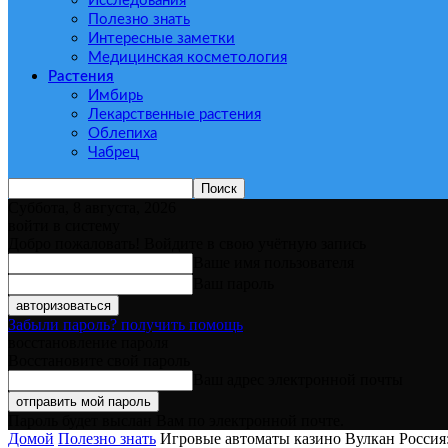
Исследования
Полезно знать
Интересные заметки
Медицинская косметология
Растения
Имбирь
Лекарственные растения
Облепиха
Чабрец
Суббота, 8 августа, 2026
войти в систему
Добро пожаловать! Войдите в свою учётную запись
Ваше имя пользователя
Ваш пароль
Забыли пароль? получить помощь
восстановление пароля
Восстановите свой пароль
Ваш адрес электронной почты
Пароль будет выслан Вам по электронной почте.
Домой
Полезно знать
Игровые автоматы казино Вулкан Россия