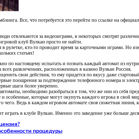
мблинга. Все, что потребуется это перейти по ссылке на официа
юди отвлекаются за видеоиграми, в некоторых смотрят различны
игровой клуб Вулкан просто не найти.
 в рулетке, кто-то проводит время за карточными играми. Но и
кольких статьях!
ожно по настоящему испытать и познать каждый автомат из нутри
а всех развлечениях, расположенных в казино Вулкан Россия.
ценить свои действия, то ему придется по вкусу даже стартовый
ервые поощрения за подтверждение телефонного номера и элект
ервые шаги более уверенно.
втоматы, необходимо разобраться в том, что же они из себя пре
 особенные, которые могут окунуть каждого игрока в свой мир,
о чего. Ведь в каждом игровом автомате своя сюжетная линия, к
т играть в клубе Вулкан. Именно это заведение уже больше деся
цензия?
 особенности процедуры