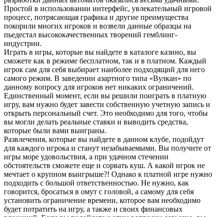
Простой в использовании интерфейс, увлекательный игровой
процесс, потрясающая графика и другие преимущества
покорили многих игроков и возвели данные образцы на
пьедестал высококачественных творений гемблинг-
индустрии.
Играть в игры, которые вы найдете в каталоге казино, вы
сможете как в режиме бесплатном, так и в платном. Каждый
игрок сам для себя выбирает наиболее подходящий для него
самого режим. В заведении азартного типа «Вулкан» по
данному вопросу для игроков нет никаких ограничений.
Единственный момент, если вы решили поиграть в платную
игру, вам нужно будет завести собственную учетную запись и
открыть персональный счет. Это необходимо для того, чтобы
вы могли делать реальные ставки и выводить средства,
которые были вами выиграны.
Развлечения, которые вы найдете в данном клубе, подойдут
для каждого игрока и станут незабываемыми. Вы получите от
игры море удовольствия, а при удачном стечении
обстоятельств сможете еще и сорвать куш. А какой игрок не
мечтает о крупном выигрыше?! Однако к платной игре нужно
подходить с большой ответственностью. Не нужно, как
говорится, бросаться в омут с головой, а самому для себя
установить ограничение времени, которое вам необходимо
будет потратить на игру, а также и своих финансовых