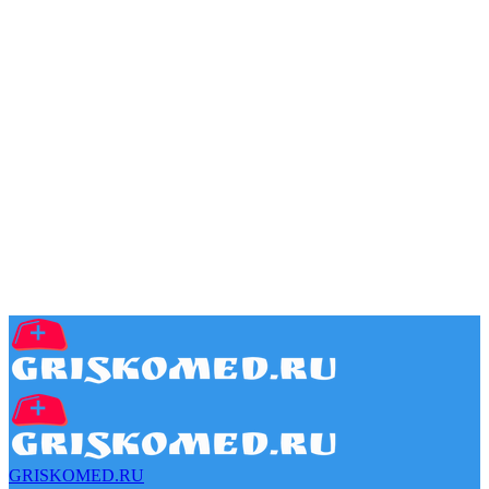
GRISKOMED.RU