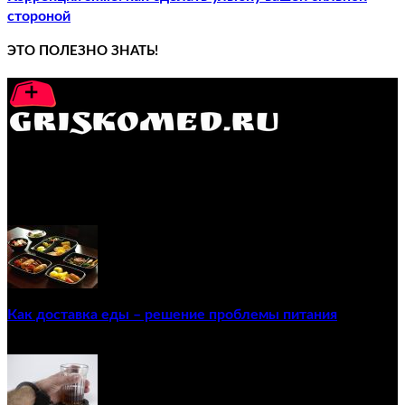
стороной
ЭТО ПОЛЕЗНО ЗНАТЬ!
GRISKOMED.RU - интернет-энциклопедия самостоятельного
лечения заболеваний
ПОПУЛЯРНЫЕ ПОСТЫ
Как доставка еды – решение проблемы питания
22/12/2020