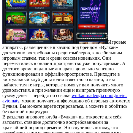
Игровые
аппараты, размещенные в казино под брендом «Вулкан»
достаточно востребованы среди гэмблеров, как с большим
игровым стажем, так и среди совсем новеньких. Они
переместились в онлайн-пространство уже популярными. А
до этого времени данные аппараты довольно успешно
функционировали в оффлайн-пространстве.
Приходите в
виртуальный клуб достаточно известного казино, и вы
найдете там те игры, которые помогут вам получить много
удовольствия, а при желании еще и выиграть приличную
сумму денег – перейдя по ссылке
wulkan-nadengi.com/igrovie-
avtomaty
, можно получить информацию об игровых автоматах
Вулкан. Вы можете зарегистрироваться, а можете и обойтись
без данной процедуры.
В разделах игрового клуба «Вулкан» вы откроете для себя
автоматы, ставшие достаточно востребованными за
кратчайший период времени. Это случилось потому, что
разработки данных автоматов оказались весьма удачными.