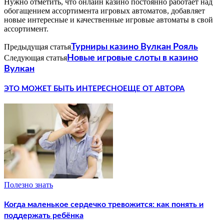
Нужно отметить, что онлайн казино постоянно работает над
обогащением ассортимента игровых автоматов, добавляет
новые интересные и качественные игровые автоматы в свой
ассортимент.
Предыдущая статья
Турниры казино Вулкан Рояль
Следующая статья
Новые игровые слоты в казино
Вулкан
ЭТО МОЖЕТ БЫТЬ ИНТЕРЕСНО
ЕЩЕ ОТ АВТОРА
Полезно знать
Когда маленькое сердечко тревожится: как понять и
поддержать ребёнка