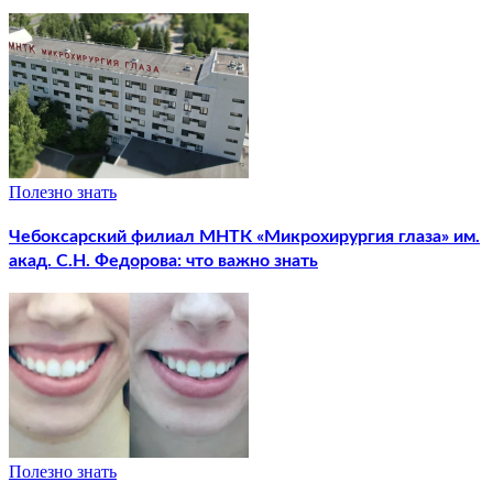
Полезно знать
Чебоксарский филиал МНТК «Микрохирургия глаза» им.
акад. С.Н. Федорова: что важно знать
Полезно знать