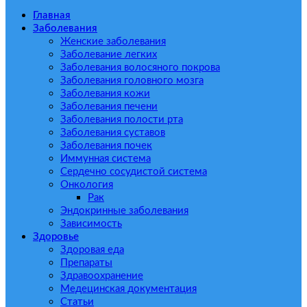
Главная
Заболевания
Женские заболевания
Заболевание легких
Заболевания волосяного покрова
Заболевания головного мозга
Заболевания кожи
Заболевания печени
Заболевания полости рта
Заболевания суставов
Заболевания почек
Иммунная система
Сердечно сосудистой система
Онкология
Рак
Эндокринные заболевания
Зависимость
Здоровье
Здоровая еда
Препараты
Здравоохранение
Медецинская документация
Статьи