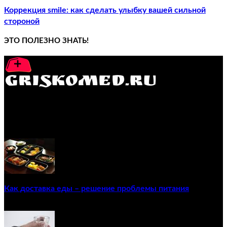
Коррекция smile: как сделать улыбку вашей сильной
стороной
ЭТО ПОЛЕЗНО ЗНАТЬ!
GRISKOMED.RU - интернет-энциклопедия самостоятельного
лечения заболеваний
ПОПУЛЯРНЫЕ ПОСТЫ
Как доставка еды – решение проблемы питания
22/12/2020