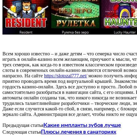
Всем хорошо известно – и даже детям – что семерка число счас
играть в онлайн-казино всем желающим, приучают к мысли, чт
трех семерок, как когда-то в известном классическом произв
слоты в современных онлайн-казино являются отличной возможн
напрасно. На сайте
https://slotozal777.net/
можно получить информ
приятно проводить время под виртуальной крышей. Знакомство 
гордость казино-онлайн. Здесь все доступно и просто. Любой п
самостоятельно разобраться в навигации сайта, с его опциями
автоматы онлайн созданы так, что никого никогда не возникает
трудились талантливейшие разработчики – творческие люди, 
Даже если случится какой-то сбой, в связи, например, с блокир
зеркало сайта. Администрация все делает, чтобы никто не ощ
Предыдущая статья
Какие импланты зубов лучше
Следующая статья
Плюсы лечения в санаториях