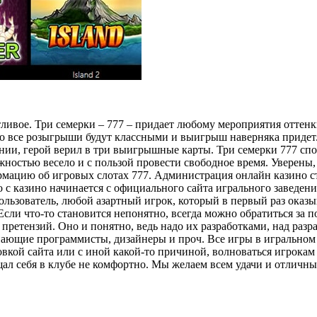
тливое. Три семерки – 777 – придает любому мероприятия оттенк
о все розыгрыши будут классными и выигрыш наверняка придет.
едении, герой верил в три выигрышные карты. Три семерки 777
остью весело и с пользой провести свободное время. Уверены, ч
ацию об игровых слотах 777. Администрация онлайн казино стр
с казино начинается с официального сайта игрального заведени
ользователь, любой азартный игрок, который в первый раз оказыв
. Если что-то становится непонятно, всегда можно обратиться з
 претензий. Оно и понятно, ведь надо их разработками, над раз
знающие программисты, дизайнеры и проч. Все игры в игрально
овкой сайта или с иной какой-то причиной, волноваться игрокам 
ущал себя в клубе не комфортно. Мы желаем всем удачи и отлич