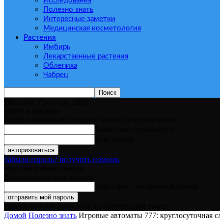
Исследования
Полезно знать
Интересные заметки
Медицинская косметология
Растения
Имбирь
Лекарственные растения
Облепиха
Чабрец
Пятница, 7 августа, 2026
войти в систему
Добро пожаловать! Войдите в свою учётную запись
Ваше имя пользователя
Ваш пароль
Забыли пароль? получить помощь
восстановление пароля
Восстановите свой пароль
Ваш адрес электронной почты
Пароль будет выслан Вам по электронной почте.
Домой
Полезно знать
Игровые автоматы 777: круглосуточная 