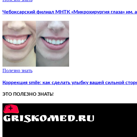
Чебоксарский филиал МНТК «Микрохирургия глаза» им. ак
Полезно знать
Коррекция smile: как сделать улыбку вашей сильной стор
ЭТО ПОЛЕЗНО ЗНАТЬ!
GRISKOMED.RU - интернет-энциклопедия самостоятельного л