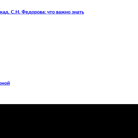
ад. С.Н. Федорова: что важно знать
оной
ечения заболеваний