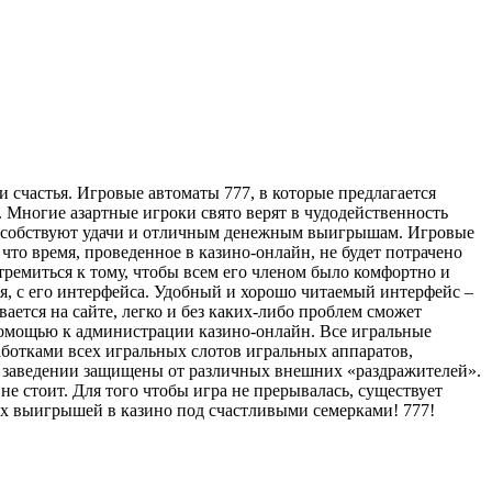
и счастья. Игровые автоматы 777, в которые предлагается
 Многие азартные игроки свято верят в чудодейственность
 способствуют удачи и отличным денежным выигрышам. Игровые
то время, проведенное в казино-онлайн, не будет потрачено
емиться к тому, чтобы всем его членом было комфортно и
я, с его интерфейса. Удобный и хорошо читаемый интерфейс –
ается на сайте, легко и без каких-либо проблем сможет
а помощью к администрации казино-онлайн. Все игральные
работками всех игральных слотов игральных аппаратов,
м заведении защищены от различных внешних «раздражителей».
не стоит. Для того чтобы игра не прерывалась, существует
ных выигрышей в казино под счастливыми семерками! 777!