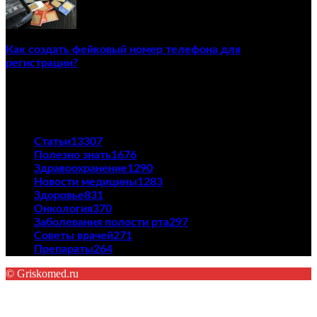
Как создать фейковый номер телефона для
регистрации?
23/04/2021
ПОПУЛЯРНЫЕ КАТЕГОРИИ
Статьи
13307
Полезно знать
1676
Здравоохранение
1290
Новости медицины
1283
Здоровье
831
Онкология
370
Заболевания полости рта
297
Советы врачей
271
Препараты
264
© Griskomed.ru