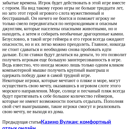
забытые времена. Игрок будет действовать в этой игре вместе
с героем. На вид такому герою игры не больше тридцати лет,
но зато этот герой игрового слота мужественный и
бесстрашный. Он ничего не боится и поможет игроку не
только смело передвигаться по непроходимым и опасным
джунглям, которые населены опасными животными, но и
находить, а затем и собирать необычные драгоценные камни.
Безусловно, в такой игре геймера и его героя всегда ожидают
опасности, но и их легко можно преодолеть. Главное, никогда
не стоит сдаваться и необходимо снова пробовать идти
дальше. Если ставки будут делаться на деньги, то это позволит
получить игрокам еще большую заинтересованность в игре.
Ведь известно, что иногда можно лишь только одним кликом
компьютерной мышке получить крупный выигрыш и
одержать победу даже в самой трудной игре.
Некоторые игроки, которые мечтают о пляже и море, могут
осуществить свою мечту, оказавшись в игровом слоте этого
морского направления. Море, солнце и песчаный пляж всегда
будут притягивать к себе большое количество геймеров,
которые не имеют возможности поехать отдыхать. Пополняя
свой счет выигрышами, такие игроки смогут и реализовать
свою мечту, не выходя из дома.
Предыдущая статья
Казино Вулкан: комфортный
отдых онлайн