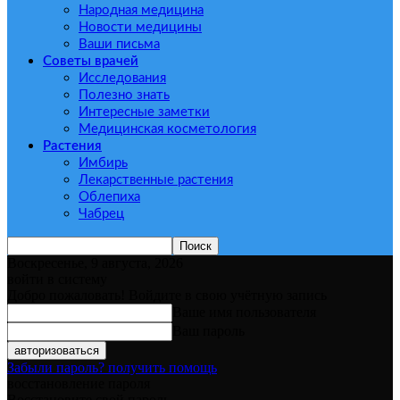
Народная медицина
Новости медицины
Ваши письма
Советы врачей
Исследования
Полезно знать
Интересные заметки
Медицинская косметология
Растения
Имбирь
Лекарственные растения
Облепиха
Чабрец
Воскресенье, 9 августа, 2026
войти в систему
Добро пожаловать! Войдите в свою учётную запись
Ваше имя пользователя
Ваш пароль
Забыли пароль? получить помощь
восстановление пароля
Восстановите свой пароль