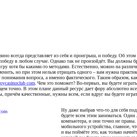
зино всегда представляет из себя и проигрыш, и победу. Об этом 
обеду в любом случае. Однако так не произойдёт. Вы должны брат
гру хотя бы какими-то методами. Естественно, можно на разли
енить, но при этом нельзя отрицать одного – вам нужна практик
ет понимания вопроса, а именно фактического. Таким образом, к
joycasinoclub com
. Чем это поможет? Во-первых, вы будете играть
м точно. В этом плане данный ресурс дает фору абсолютно всем
, причём качественные, нужны всем, если вдруг вы будете играт
Ну даже выбрав что-то для себя по
будете всем этим заниматься. Одни
компьютера, и они точно не правы. 
мобильного устройства, главное, ч
и вы поймёте это, как только начнё