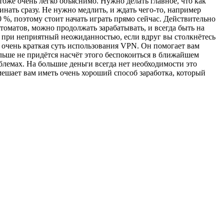
тоже очень легко объяснимо. Нужно делать главное, что как
чинать сразу. Не нужно медлить, и ждать чего-то, например
0 %, поэтому стоит начать играть прямо сейчас. Действительно
томатов, можно продолжать зарабатывать, и всегда быть на
ь при неприятный неожиданностью, если вдруг вы столкнётесь
я очень краткая суть использования VPN. Он помогает вам
ьше не придётся насчёт этого беспокоиться в ближайшем
лемах. На большие деньги всегда нет необходимости это
омешает вам иметь очень хороший способ заработка, который