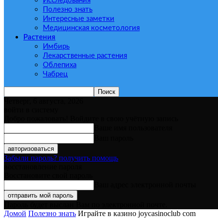
Исследования
Полезно знать
Интересные заметки
Медицинская косметология
Растения
Имбирь
Лекарственные растения
Облепиха
Чабрец
Четверг, 6 августа, 2026
войти в систему
Добро пожаловать! Войдите в свою учётную запись
Ваше имя пользователя
Ваш пароль
Забыли пароль? получить помощь
восстановление пароля
Восстановите свой пароль
Ваш адрес электронной почты
Пароль будет выслан Вам по электронной почте.
Домой
Полезно знать
Играйте в казино joycasinoclub com