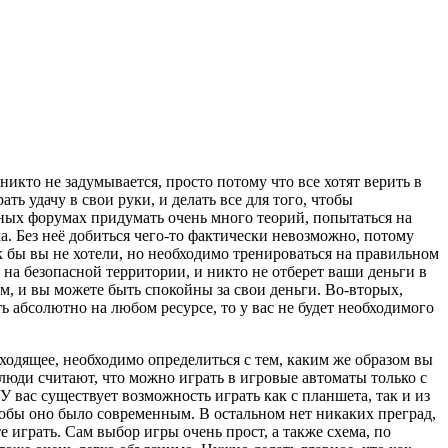
никто не задумывается, просто потому что все хотят верить в
ь удачу в свои руки, и делать все для того, чтобы
чных форумах придумать очень много теорий, попытаться на
а. Без неё добиться чего-то фактически невозможно, потому
ак бы вы не хотели, но необходимо тренироваться на правильном
 на безопасной территории, и никто не отберет ваши деньги в
, и вы можете быть спокойны за свои деньги. Во-вторых,
ь абсолютно на любом ресурсе, то у вас не будет необходимого
дходящее, необходимо определиться с тем, каким же образом вы
 люди считают, что можно играть в игровые автоматы только с
У вас существует возможность играть как с планшета, так и из
тобы оно было современным. В остальном нет никаких преград,
те играть. Сам выбор игры очень прост, а также схема, по