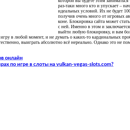
которой вы будете этим заниматься 
раз-таки много кто и упускает – на
идеальных условий. Их не будет 10
получив очень много от игровых ав
коне. Блокировка сайта может стат
с ней. Именно в этом и заключаетс
выйти любую блокировку, и вам бол
гру в любой момент, и не думать о каких-то кардинальных проб
стественно, выиграть абсолютно всё нереально. Однако это не п
ов онлайн
рах по игре в слоты на vulkan-vegas-slots.com?