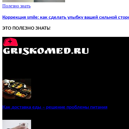
Полезно знать
Коррекция smile: как сделать улыбку вашей сильной стор
ЭТО ПОЛЕЗНО ЗНАТЬ!
GRISKOMED.RU - интернет-энциклопедия самостоятельного л
ПОПУЛЯРНЫЕ ПОСТЫ
Как доставка еды – решение проблемы питания
22/12/2020