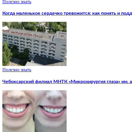
Полезно знать
Когда маленькое сердечко тревожится: как понять и под
Полезно знать
Чебоксарский филиал МНТК «Микрохирургия глаза» им. ак