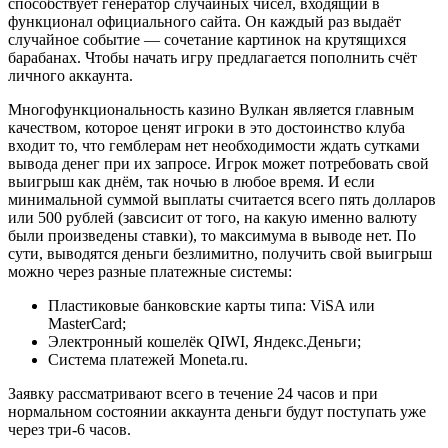
способствует генератор случайных чисел, входящий в
функционал официального сайта. Он каждый раз выдаёт
случайное событие — сочетание картинок на крутящихся
барабанах. Чтобы начать игру предлагается пополнить счёт
личного аккаунта.
Многофункциональность казино Вулкан является главным
качеством, которое ценят игроки в это достоинство клуба
входит то, что гемблерам нет необходимости ждать сутками
вывода денег при их запросе. Игрок может потребовать свой
выигрыш как днём, так ночью в любое время. И если
минимальной суммой выплаты считается всего пять долларов
или 500 рублей (завсисит от того, на какую именно валюту
были произведены ставки), то максимума в выводе нет. По
сути, выводятся деньги безлимитно, получить свой выигрыш
можно через разные платежные системы:
Пластиковые банковские карты типа: ViSA или
MasterCard;
Электронный кошелёк QIWI, Яндекс.Деньги;
Система платежей Moneta.ru.
Заявку рассматривают всего в течение 24 часов и при
нормальном состоянии аккаунта деньги будут поступать уже
через три-6 часов.