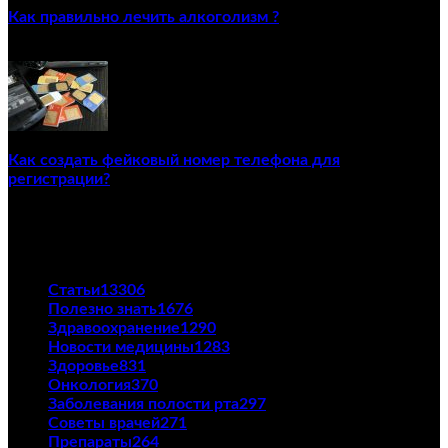
Как правильно лечить алкоголизм ?
02/12/2020
Как создать фейковый номер телефона для
регистрации?
23/04/2021
ПОПУЛЯРНЫЕ КАТЕГОРИИ
Статьи
13306
Полезно знать
1676
Здравоохранение
1290
Новости медицины
1283
Здоровье
831
Онкология
370
Заболевания полости рта
297
Советы врачей
271
Препараты
264