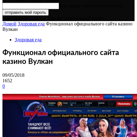
Ваш адрес электронной почты
Пароль будет выслан Вам по электронной почте.
Домой
Здоровая еда
Функционал официального сайта казино
Вулкан
Здоровая еда
Функционал официального сайта
казино Вулкан
09/05/2018
1652
0