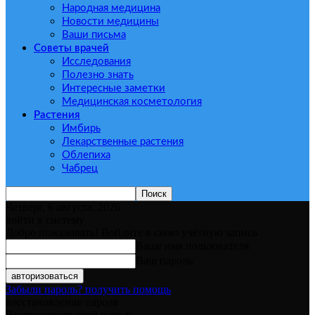
Народная медицина
Новости медицины
Ваши письма
Советы врачей
Исследования
Полезно знать
Интересные заметки
Медицинская косметология
Растения
Имбирь
Лекарственные растения
Облепиха
Чабрец
Четверг, 6 августа, 2026
войти в систему
Добро пожаловать! Войдите в свою учётную запись
Ваше имя пользователя
Ваш пароль
Забыли пароль? получить помощь
восстановление пароля
Восстановите свой пароль