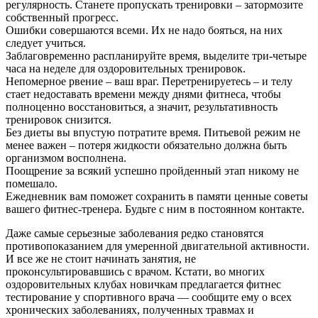
регулярность. Станете пропускать тренировки – затормозите
собственный прогресс.
Ошибки совершаются всеми. Их не надо бояться, на них
следует учиться.
Заблаговременно распланируйте время, выделите три-четыре
часа на неделе для оздоровительных тренировок.
Непомерное рвение – ваш враг. Перетренируетесь – и телу
стает недоставать времени между днями фитнеса, чтобы
полноценно восстановиться, а значит, результативность
тренировок снизится.
Без диеты вы впустую потратите время. Питьевой режим не
менее важен – потеря жидкости обязательно должна быть
организмом восполнена.
Поощрение за всякий успешно пройденный этап никому не
помешало.
Ежедневник вам поможет сохранить в памяти ценные советы
вашего фитнес-тренера. Будьте с ним в постоянном контакте.
Даже самые серьезные заболевания редко становятся
противопоказанием для умеренной двигательной активности.
И все же не стоит начинать занятия, не
проконсультировавшись с врачом. Кстати, во многих
оздоровительных клубах новичкам предлагается фитнес
тестирование у спортивного врача — сообщите ему о всех
хронических заболеваниях, полученных травмах и