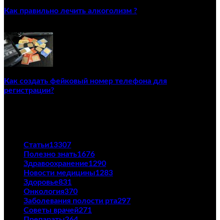
Как правильно лечить алкоголизм ?
02/12/2020
Как создать фейковый номер телефона для
регистрации?
23/04/2021
ПОПУЛЯРНЫЕ КАТЕГОРИИ
Статьи
13307
Полезно знать
1676
Здравоохранение
1290
Новости медицины
1283
Здоровье
831
Онкология
370
Заболевания полости рта
297
Советы врачей
271
Препараты
264