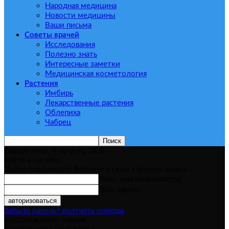
Народная медицина
Новости медицины
Ваши письма
Советы врачей
Исследования
Полезно знать
Интересные заметки
Медицинская косметология
Растения
Имбирь
Лекарственные растения
Облепиха
Чабрец
Воскресенье, 9 августа, 2026
войти в систему
Добро пожаловать! Войдите в свою учётную запись
Ваше имя пользователя
Ваш пароль
Забыли пароль? получить помощь
восстановление пароля
Восстановите свой пароль