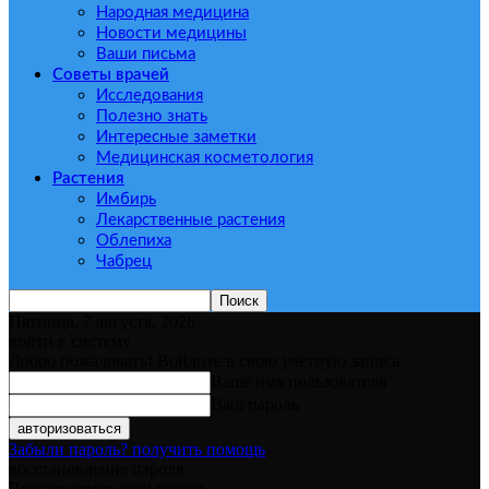
Народная медицина
Новости медицины
Ваши письма
Советы врачей
Исследования
Полезно знать
Интересные заметки
Медицинская косметология
Растения
Имбирь
Лекарственные растения
Облепиха
Чабрец
Пятница, 7 августа, 2026
войти в систему
Добро пожаловать! Войдите в свою учётную запись
Ваше имя пользователя
Ваш пароль
Забыли пароль? получить помощь
восстановление пароля
Восстановите свой пароль