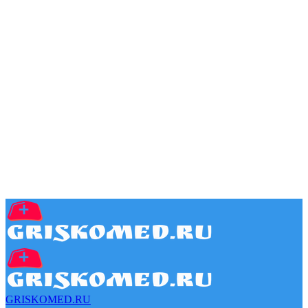
GRISKOMED.RU