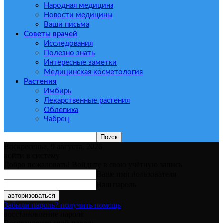
Народная медицина
Новости медицины
Ваши письма
Советы врачей
Исследования
Полезно знать
Интересные заметки
Медицинская косметология
Растения
Имбирь
Лекарственные растения
Облепиха
Чабрец
Воскресенье, 9 августа, 2026
войти в систему
Добро пожаловать! Войдите в свою учётную запись
Ваше имя пользователя
Ваш пароль
Забыли пароль? получить помощь
восстановление пароля
Восстановите свой пароль