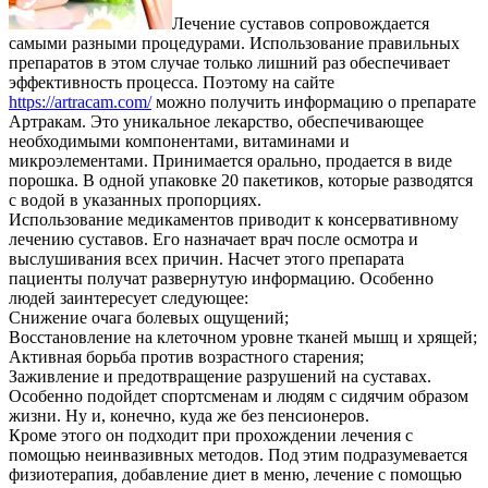
Лечение суставов сопровождается
самыми разными процедурами. Использование правильных
препаратов в этом случае только лишний раз обеспечивает
эффективность процесса.
Поэтому на сайте
https://artracam.com/
можно получить информацию о препарате
Артракам. Это уникальное лекарство, обеспечивающее
необходимыми компонентами, витаминами и
микроэлементами. Принимается орально, продается в виде
порошка. В одной упаковке 20 пакетиков, которые разводятся
с водой в указанных пропорциях.
Использование медикаментов приводит к консервативному
лечению суставов. Его назначает врач после осмотра и
выслушивания всех причин. Насчет этого препарата
пациенты получат развернутую информацию. Особенно
людей заинтересует следующее:
Снижение очага болевых ощущений;
Восстановление на клеточном уровне тканей мышц и хрящей;
Активная борьба против возрастного старения;
Заживление и предотвращение разрушений на суставах.
Особенно подойдет спортсменам и людям с сидячим образом
жизни. Ну и, конечно, куда же без пенсионеров.
Кроме этого он подходит при прохождении лечения с
помощью неинвазивных методов. Под этим подразумевается
физиотерапия, добавление диет в меню, лечение с помощью