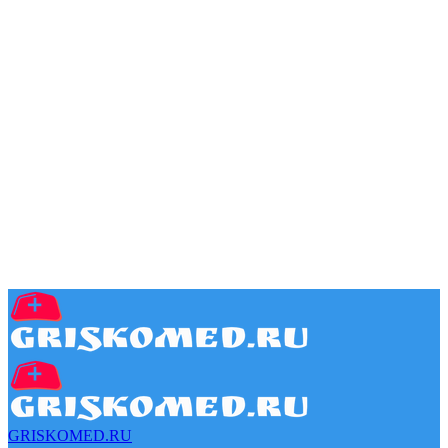
GRISKOMED.RU