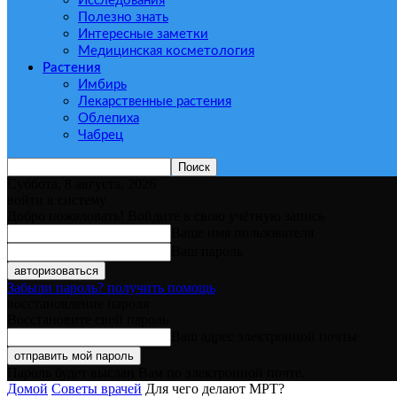
Исследования
Полезно знать
Интересные заметки
Медицинская косметология
Растения
Имбирь
Лекарственные растения
Облепиха
Чабрец
Суббота, 8 августа, 2026
войти в систему
Добро пожаловать! Войдите в свою учётную запись
Ваше имя пользователя
Ваш пароль
Забыли пароль? получить помощь
восстановление пароля
Восстановите свой пароль
Ваш адрес электронной почты
Пароль будет выслан Вам по электронной почте.
Домой
Советы врачей
Для чего делают МРТ?