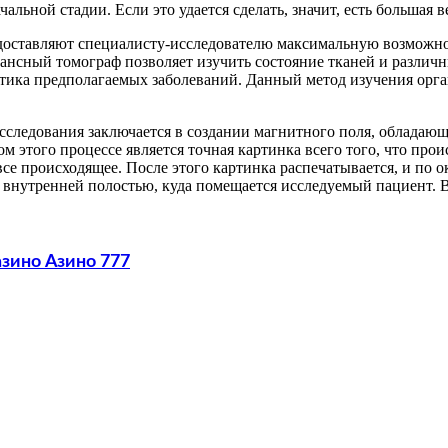
льной стадии. Если это удается сделать, значит, есть большая в
доставляют специалисту-исследователю максимальную возможно
ансный томограф позволяет изучить состояние тканей и различн
стика предполагаемых заболеваний. Данный метод изучения орг
следования заключается в создании магнитного поля, обладающ
м этого процессе является точная картинка всего того, что про
все происходящее. После этого картинка распечатывается, и по 
с внутренней полостью, куда помещается исследуемый пациент.
зино Азино 777