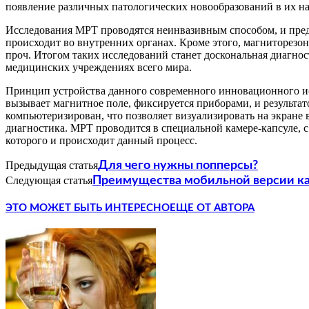
появление различных патологических новообразований в их нача
Исследования МРТ проводятся неинвазивным способом, и пре
происходит во внутренних органах. Кроме этого, магниторезон
проч. Итогом таких исследований станет доскональная диагно
медицинских учреждениях всего мира.
Принцип устройства данного современного инновационного ис
вызывает магнитное поле, фиксируется приборами, и результато
компьютеризирован, что позволяет визуализировать на экране 
диагностика. МРТ проводится в специальной камере-капсуле, 
которого и происходит данный процесс.
Предыдущая статья
Для чего нужны попперсы?
Следующая статья
Преимущества мобильной версии ка
ЭТО МОЖЕТ БЫТЬ ИНТЕРЕСНО
ЕЩЕ ОТ АВТОРА