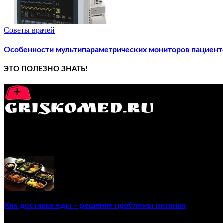
Советы врачей
Особенности мультипараметрических мониторов пациент
ЭТО ПОЛЕЗНО ЗНАТЬ!
GRISKOMED.RU - интернет-энциклопедия самостоятельного л
ПОПУЛЯРНЫЕ ПОСТЫ
Как доставка еды – решение проблемы питания
22/12/2020