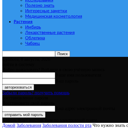
Исследования
Полезно знать
Интересные заметки
Медицинская косметология
Растения
Имбирь
Лекарственные растения
Облепиха
Чабрец
Суббота, 8 августа, 2026
войти в систему
Добро пожаловать! Войдите в свою учётную запись
Ваше имя пользователя
Ваш пароль
Забыли пароль? получить помощь
восстановление пароля
Восстановите свой пароль
Ваш адрес электронной почты
Пароль будет выслан Вам по электронной почте.
Домой
Заболевания
Заболевания полости рта
Что нужно знать 