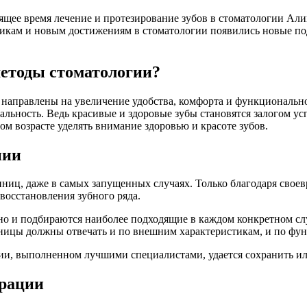
ящее время лечение и протезирование зубов в стоматологии Али
дикам и новым достижениям в стоматологии появились новые по
методы стоматологии?
 направлены на увеличение удобства, комфорта и функциональн
ральность. Ведь красивые и здоровые зубы становятся залогом у
м возрасте уделять внимание здоровью и красоте зубов.
пии
ниц, даже в самых запущенных случаях. Только благодаря своев
 восстановления зубного ряда.
 но и подбираются наиболее подходящие в каждом конкретном сл
ницы должны отвечать и по внешним характеристикам, и по фу
ии, выполненном лучшими специалистами, удается сохранить ил
врации