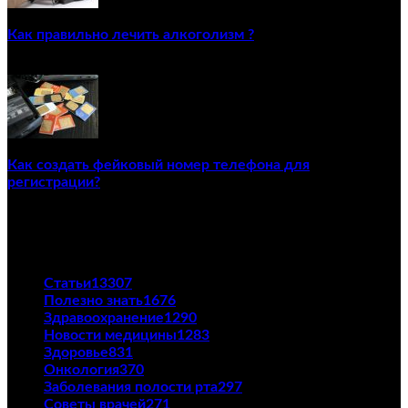
Как правильно лечить алкоголизм ?
02/12/2020
Как создать фейковый номер телефона для
регистрации?
23/04/2021
ПОПУЛЯРНЫЕ КАТЕГОРИИ
Статьи
13307
Полезно знать
1676
Здравоохранение
1290
Новости медицины
1283
Здоровье
831
Онкология
370
Заболевания полости рта
297
Советы врачей
271