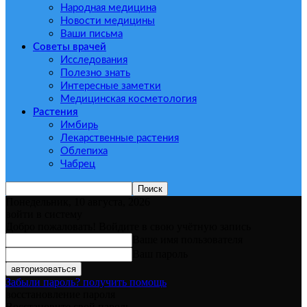
Народная медицина
Новости медицины
Ваши письма
Советы врачей
Исследования
Полезно знать
Интересные заметки
Медицинская косметология
Растения
Имбирь
Лекарственные растения
Облепиха
Чабрец
Понедельник, 10 августа, 2026
войти в систему
Добро пожаловать! Войдите в свою учётную запись
Ваше имя пользователя
Ваш пароль
Забыли пароль? получить помощь
восстановление пароля
Восстановите свой пароль