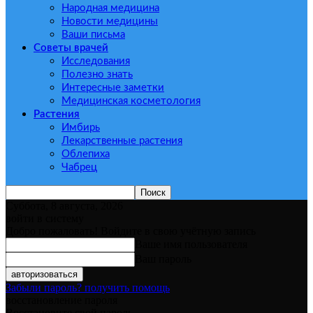
Народная медицина
Новости медицины
Ваши письма
Советы врачей
Исследования
Полезно знать
Интересные заметки
Медицинская косметология
Растения
Имбирь
Лекарственные растения
Облепиха
Чабрец
Суббота, 8 августа, 2026
войти в систему
Добро пожаловать! Войдите в свою учётную запись
Ваше имя пользователя
Ваш пароль
Забыли пароль? получить помощь
восстановление пароля
Восстановите свой пароль