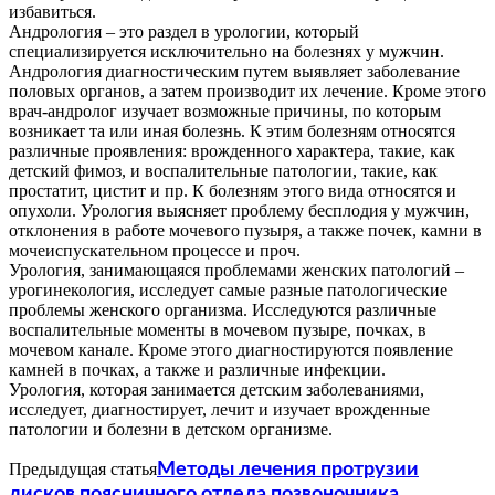
избавиться.
Андрология – это раздел в урологии, который
специализируется исключительно на болезнях у мужчин.
Андрология диагностическим путем выявляет заболевание
половых органов, а затем производит их лечение. Кроме этого
врач-андролог изучает возможные причины, по которым
возникает та или иная болезнь. К этим болезням относятся
различные проявления: врожденного характера, такие, как
детский фимоз, и воспалительные патологии, такие, как
простатит, цистит и пр. К болезням этого вида относятся и
опухоли. Урология выясняет проблему бесплодия у мужчин,
отклонения в работе мочевого пузыря, а также почек, камни в
мочеиспускательном процессе и проч.
Урология, занимающаяся проблемами женских патологий –
урогинекология, исследует самые разные патологические
проблемы женского организма. Исследуются различные
воспалительные моменты в мочевом пузыре, почках, в
мочевом канале. Кроме этого диагностируются появление
камней в почках, а также и различные инфекции.
Урология, которая занимается детским заболеваниями,
исследует, диагностирует, лечит и изучает врожденные
патологии и болезни в детском организме.
Предыдущая статья
Методы лечения протрузии
дисков поясничного отдела позвоночника