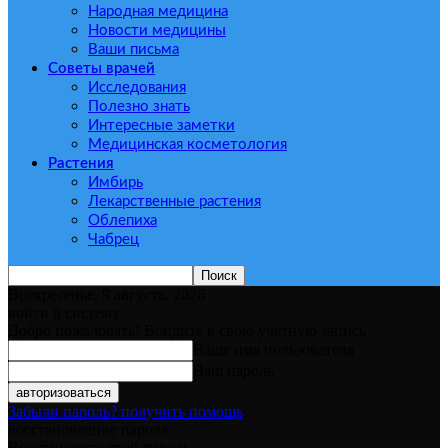
Народная медицина
Новости медицины
Ваши письма
Советы врачей
Исследования
Полезно знать
Интересные заметки
Медицинская косметология
Растения
Имбирь
Лекарственные растения
Облепиха
Чабрец
Воскресенье, 9 августа, 2026
войти в систему
Добро пожаловать! Войдите в свою учётную запись
Ваше имя пользователя
Ваш пароль
Забыли пароль? получить помощь
восстановление пароля
Восстановите свой пароль