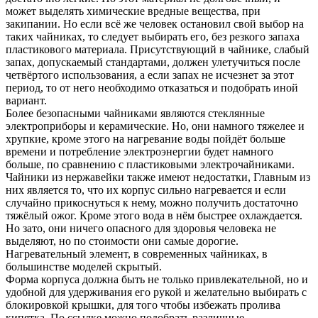
может выделять химические вредные вещества, при
закипании. Но если всё же человек остановил свой выбор на
таких чайниках, то следует выбирать его, без резкого запаха
пластикового материала. Присутствующий в чайнике, слабый
запах, допускаемый стандартами, должен улетучиться после
четвёртого использования, а если запах не исчезнет за этот
период, то от него необходимо отказаться и подобрать иной
вариант.
Более безопасными чайниками являются стеклянные
электроприборы и керамические. Но, они намного тяжелее и
хрупкие, кроме этого на нагревание воды пойдёт больше
времени и потребление электроэнергии будет намного
больше, по сравнению с пластиковыми электрочайниками.
Чайники из нержавейки также имеют недостатки, Главным из
них является то, что их корпус сильно нагревается и если
случайно прикоснуться к нему, можно получить достаточно
тяжёлый ожог. Кроме этого вода в нём быстрее охлаждается.
Но зато, они ничего опасного для здоровья человека не
выделяют, но по стоимости они самые дорогие.
Нагревательный элемент, в современных чайниках, в
большинстве моделей скрытый.
Форма корпуса должна быть не только привлекательной, но и
удобной для удерживания его рукой и желательно выбирать с
блокировкой крышки, для того чтобы избежать пролива
кипятка. По ссылке можно подобрать различные