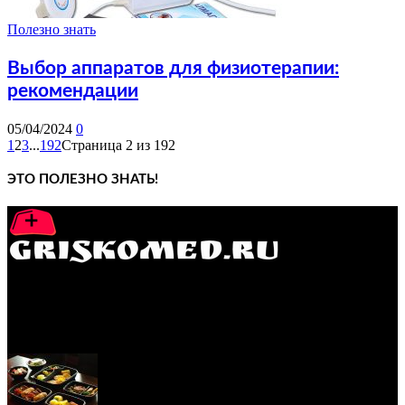
Полезно знать
Выбор аппаратов для физиотерапии:
рекомендации
05/04/2024
0
1
2
3
...
192
Страница 2 из 192
ЭТО ПОЛЕЗНО ЗНАТЬ!
GRISKOMED.RU - интернет-энциклопедия самостоятельного
лечения заболеваний
ПОПУЛЯРНЫЕ ПОСТЫ