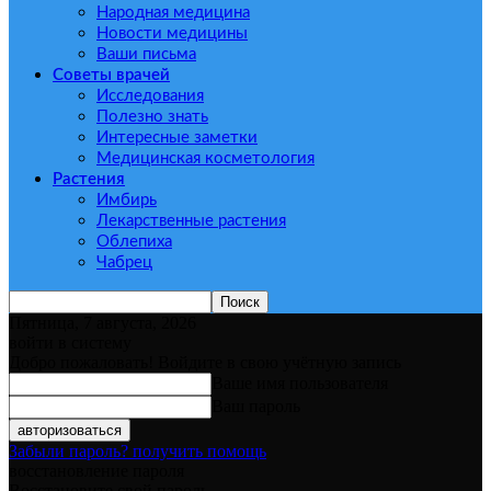
Народная медицина
Новости медицины
Ваши письма
Советы врачей
Исследования
Полезно знать
Интересные заметки
Медицинская косметология
Растения
Имбирь
Лекарственные растения
Облепиха
Чабрец
Пятница, 7 августа, 2026
войти в систему
Добро пожаловать! Войдите в свою учётную запись
Ваше имя пользователя
Ваш пароль
Забыли пароль? получить помощь
восстановление пароля
Восстановите свой пароль