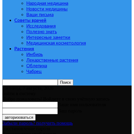
Народная медицина
Новости медицины
Ваши письма
Советы врачей
Исследования
Полезно знать
Интересные заметки
Медицинская косметология
Растения
Имбирь
Лекарственные растения
Облепиха
Чабрец
Пятница, 7 августа, 2026
войти в систему
Добро пожаловать! Войдите в свою учётную запись
Ваше имя пользователя
Ваш пароль
Забыли пароль? получить помощь
восстановление пароля
Восстановите свой пароль