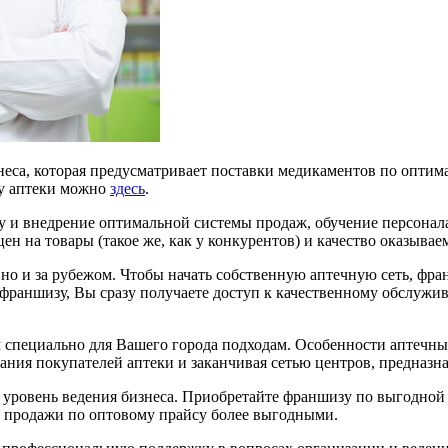
еса, которая предусматривает поставки медикаментов по оптим
зу аптеки можно
здесь
.
ку и внедрение оптимальной системы продаж, обучение персонала
ен на товары (такое же, как у конкурентов) и качество оказыва
но и за рубежом. Чтобы начать собственную аптечную сеть, фра
франшизу, Вы сразу получаете доступ к качественному обслужи
пециально для Вашего города подходам. Особенности аптечных с
ания покупателей аптеки и заканчивая сетью центров, предназн
уровень ведения бизнеса. Приобретайте франшизу по выгодной 
т продажи по оптовому прайсу более выгодными.