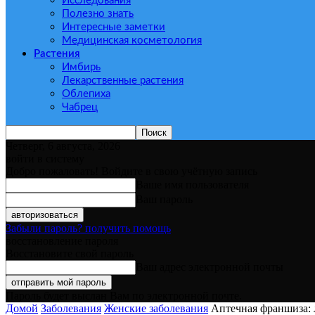
Исследования
Полезно знать
Интересные заметки
Медицинская косметология
Растения
Имбирь
Лекарственные растения
Облепиха
Чабрец
Четверг, 6 августа, 2026
войти в систему
Добро пожаловать! Войдите в свою учётную запись
Ваше имя пользователя
Ваш пароль
Забыли пароль? получить помощь
восстановление пароля
Восстановите свой пароль
Ваш адрес электронной почты
Пароль будет выслан Вам по электронной почте.
Домой
Заболевания
Женские заболевания
Аптечная франшиза: 