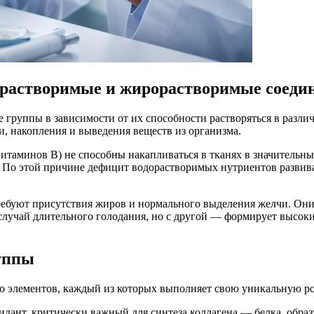
орастворимые и жирорастворимые соеди
 группы в зависимости от их способности растворяться в разли
и, накопления и выведения веществ из организма.
таминов В) не способны накапливаться в тканях в значительны
. По этой причине дефицит водорастворимых нутриентов развива
требуют присутствия жиров и нормального выделения желчи. Они
 случай длительного голодания, но с другой — формирует высок
уппы
о элементов, каждый из которых выполняет свою уникальную ро
дант, критически важный для синтеза коллагена — белка, обра