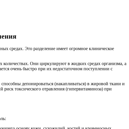
нения
чных средах. Это разделение имеет огромное клиническое
х количествах. Они циркулируют в жидких средах организма, а
ется очень быстро при их недостаточном поступлении с
 способны депонироваться (накапливаться) в жировой ткани и
ий риск токсического отравления (гипервитаминоза) при
ль:
зующего основу кожи, сухожилий, костей и кровеносных