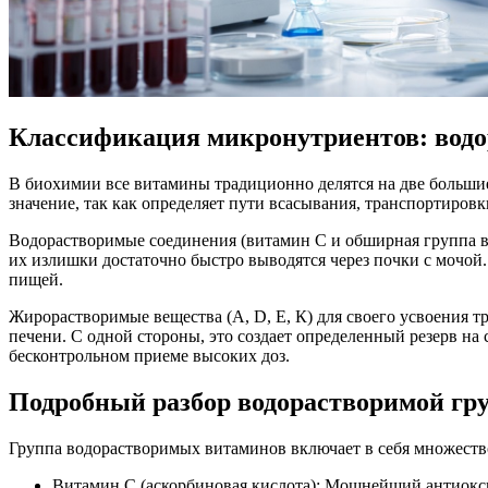
Классификация микронутриентов: вод
В биохимии все витамины традиционно делятся на две большие
значение, так как определяет пути всасывания, транспортировк
Водорастворимые соединения (витамин С и обширная группа ви
их излишки достаточно быстро выводятся через почки с мочой
пищей.
Жирорастворимые вещества (А, D, Е, К) для своего усвоения 
печени. С одной стороны, это создает определенный резерв на
бесконтрольном приеме высоких доз.
Подробный разбор водорастворимой гр
Группа водорастворимых витаминов включает в себя множеств
Витамин С (аскорбиновая кислота): Мощнейший антиокси