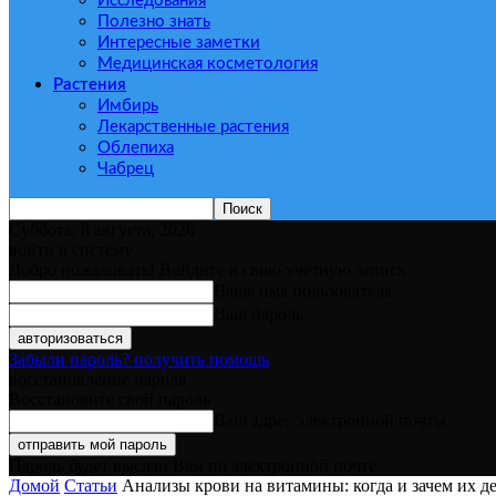
Исследования
Полезно знать
Интересные заметки
Медицинская косметология
Растения
Имбирь
Лекарственные растения
Облепиха
Чабрец
Суббота, 8 августа, 2026
войти в систему
Добро пожаловать! Войдите в свою учётную запись
Ваше имя пользователя
Ваш пароль
Забыли пароль? получить помощь
восстановление пароля
Восстановите свой пароль
Ваш адрес электронной почты
Пароль будет выслан Вам по электронной почте.
Домой
Статьи
Анализы крови на витамины: когда и зачем их д