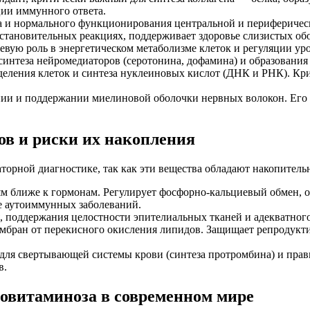
ции иммунного ответа.
а и нормального функционирования центральной и периферичес
сстановительных реакциях, поддерживает здоровье слизистых о
евую роль в энергетическом метаболизме клеток и регуляции уро
синтеза нейромедиаторов (серотонина, дофамина) и образования
деления клеток и синтеза нуклеиновых кислот (ДНК и РНК). Кр
ии и поддержании миелиновой оболочки нервных волокон. Его о
в и риски их накопления
торной диагностике, так как эти вещества обладают накопител
ям ближе к гормонам. Регулирует фосфорно-кальциевый обмен, 
ке аутоиммунных заболеваний.
, поддержания целостности эпителиальных тканей и адекватног
ембран от перекисного окисления липидов. Защищает репродукт
ля свертывающей системы крови (синтеза протромбина) и прави
в.
овитаминоза в современном мире