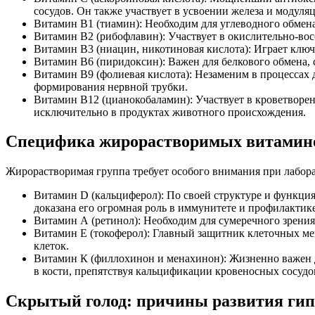
сосудов. Он также участвует в усвоении железа и модуля
Витамин В1 (тиамин): Необходим для углеводного обмен
Витамин В2 (рибофлавин): Участвует в окислительно-во
Витамин В3 (ниацин, никотиновая кислота): Играет ключ
Витамин В6 (пиридоксин): Важен для белкового обмена, 
Витамин В9 (фолиевая кислота): Незаменим в процессах 
формирования нервной трубки.
Витамин В12 (цианокобаламин): Участвует в кроветворен
исключительно в продуктах животного происхождения.
Специфика жирорастворимых витамино
Жирорастворимая группа требует особого внимания при лабора
Витамин D (кальциферол): По своей структуре и функци
доказана его огромная роль в иммунитете и профилакти
Витамин А (ретинол): Необходим для сумеречного зрения
Витамин Е (токоферол): Главный защитник клеточных м
клеток.
Витамин К (филлохинон и менахинон): Жизненно важен д
в кости, препятствуя кальцификации кровеносных сосудо
Скрытый голод: причины развития гип