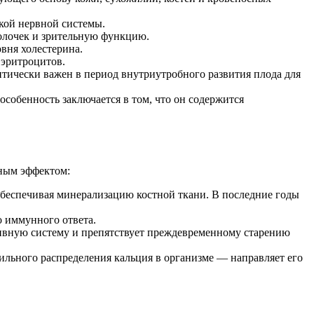
кой нервной системы.
болочек и зрительную функцию.
вня холестерина.
 эритроцитов.
итически важен в период внутриутробного развития плода для
собенность заключается в том, что он содержится
ьным эффектом:
обеспечивая минерализацию костной ткани. В последние годы
о иммунного ответа.
ивную систему и препятствует преждевременному старению
льного распределения кальция в организме — направляет его