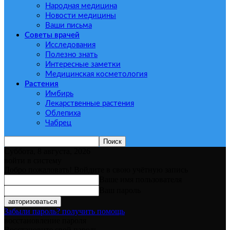
Народная медицина
Новости медицины
Ваши письма
Советы врачей
Исследования
Полезно знать
Интересные заметки
Медицинская косметология
Растения
Имбирь
Лекарственные растения
Облепиха
Чабрец
Суббота, 8 августа, 2026
войти в систему
Добро пожаловать! Войдите в свою учётную запись
Ваше имя пользователя
Ваш пароль
Забыли пароль? получить помощь
восстановление пароля
Восстановите свой пароль