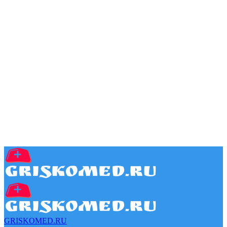
GRISKOMED.RU